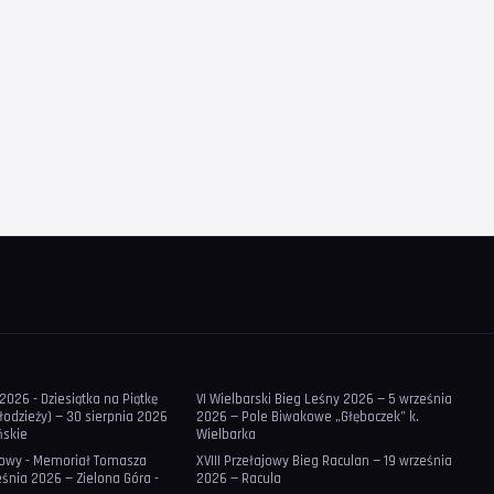
2026 - Dziesiątka na Piątkę
VI Wielbarski Bieg Leśny 2026 — 5 września
młodzieży) — 30 sierpnia 2026
2026 — Pole Biwakowe „Głęboczek” k.
ńskie
Wielbarka
ajowy - Memoriał Tomasza
XVIII Przełajowy Bieg Raculan — 19 września
eśnia 2026 — Zielona Góra -
2026 — Racula