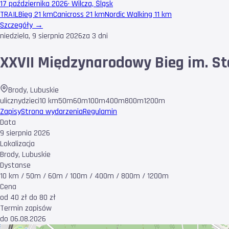
17 października 2026
·
Wilcza, Śląsk
TRAIL
Bieg 21 km
Canicross 21 km
Nordic Walking 11 km
Szczegóły →
niedziela, 9 sierpnia 2026
za 3 dni
XXVII Międzynarodowy Bieg im. St
Brody
,
Lubuskie
uliczny
dzieci
10 km
50m
60m
100m
400m
800m
1200m
Zapisy
Strona wydarzenia
Regulamin
Data
9 sierpnia 2026
Lokalizacja
Brody, Lubuskie
Dystanse
10 km / 50m / 60m / 100m / 400m / 800m / 1200m
Cena
od 40 zł do 80 zł
Termin zapisów
do 06.08.2026