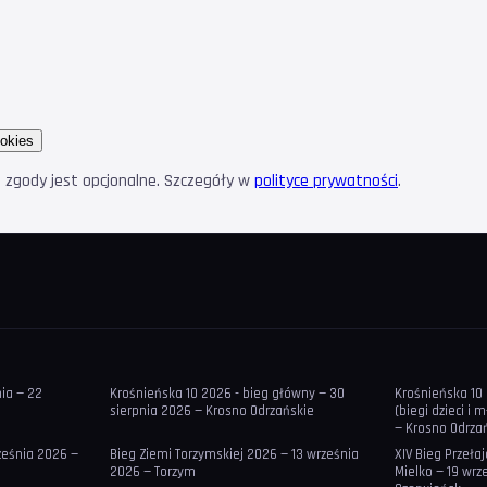
okies
e zgody jest opcjonalne. Szczegóły w
polityce prywatności
.
nia — 22
Krośnieńska 10 2026 - bieg główny — 30
Krośnieńska 10 
sierpnia 2026 — Krosno Odrzańskie
(biegi dzieci i 
— Krosno Odrza
rześnia 2026 —
Bieg Ziemi Torzymskiej 2026 — 13 września
XIV Bieg Przeł
2026 — Torzym
Mielko — 19 wrz