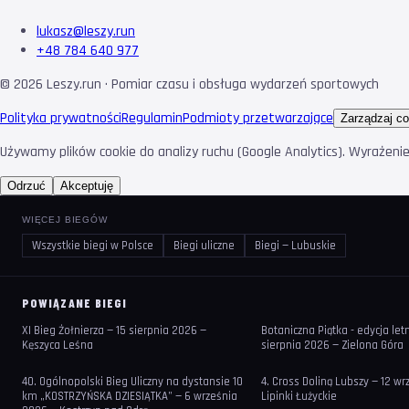
lukasz@leszy.run
+48 784 640 977
©
2026
Leszy.run · Pomiar czasu i obsługa wydarzeń sportowych
Polityka prywatności
Regulamin
Podmioty przetwarzające
Zarządzaj co
Używamy plików cookie do analizy ruchu (Google Analytics). Wyrażeni
Odrzuć
Akceptuję
WIĘCEJ BIEGÓW
Wszystkie biegi w Polsce
Biegi uliczne
Biegi — Lubuskie
POWIĄZANE BIEGI
XI Bieg Żołnierza — 15 sierpnia 2026 —
Botaniczna Piątka - edycja let
Kęszyca Leśna
sierpnia 2026 — Zielona Góra
40. Ogólnopolski Bieg Uliczny na dystansie 10
4. Cross Doliną Lubszy — 12 w
km „KOSTRZYŃSKA DZIESIĄTKA” — 6 września
Lipinki Łużyckie