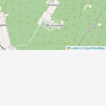
Leaflet
|
©
OpenStreetMap