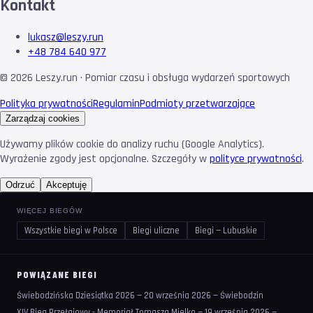
Kontakt
lukasz@leszy.run
+48 784 640 977
©
2026
Leszy.run · Pomiar czasu i obsługa wydarzeń sportowych
Polityka prywatności
Regulamin
Podmioty przetwarzające
Zarządzaj cookies
Używamy plików cookie do analizy ruchu (Google Analytics).
Wyrażenie zgody jest opcjonalne. Szczegóły w
polityce prywatności
.
Odrzuć
Akceptuję
WIĘCEJ BIEGÓW
Wszystkie biegi w Polsce
Biegi uliczne
Biegi — Lubuskie
POWIĄZANE BIEGI
Świebodzińska Dziesiątka 2026 — 20 września 2026 — Świebodzin
XIV Bieg Przełajowy - Memoriał Tomasza Mielko — 19 września 2026 —