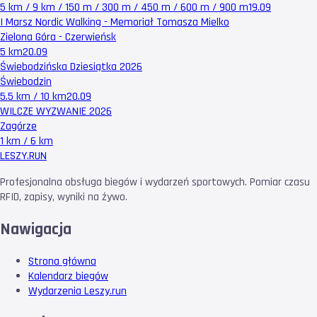
5 km / 9 km / 150 m / 300 m / 450 m / 600 m / 900 m
19.09
I Marsz Nordic Walking - Memoriał Tomasza Mielko
Zielona Góra - Czerwieńsk
5 km
20.09
Świebodzińska Dziesiątka 2026
Świebodzin
5.5 km / 10 km
20.09
WILCZE WYZWANIE 2026
Zagórze
1 km / 6 km
LESZY
.RUN
Profesjonalna obsługa biegów i wydarzeń sportowych. Pomiar czasu
RFID, zapisy, wyniki na żywo.
Nawigacja
Strona główna
Kalendarz biegów
Wydarzenia Leszy.run