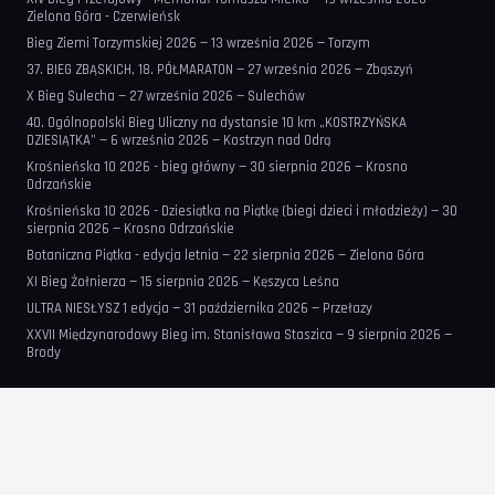
Zielona Góra - Czerwieńsk
Bieg Ziemi Torzymskiej 2026 — 13 września 2026 — Torzym
37. BIEG ZBĄSKICH, 18. PÓŁMARATON — 27 września 2026 — Zbąszyń
X Bieg Sulecha — 27 września 2026 — Sulechów
40. Ogólnopolski Bieg Uliczny na dystansie 10 km „KOSTRZYŃSKA
DZIESIĄTKA” — 6 września 2026 — Kostrzyn nad Odrą
Krośnieńska 10 2026 - bieg główny — 30 sierpnia 2026 — Krosno
Odrzańskie
Krośnieńska 10 2026 - Dziesiątka na Piątkę (biegi dzieci i młodzieży) — 30
sierpnia 2026 — Krosno Odrzańskie
Botaniczna Piątka - edycja letnia — 22 sierpnia 2026 — Zielona Góra
XI Bieg Żołnierza — 15 sierpnia 2026 — Kęszyca Leśna
ULTRA NIESŁYSZ 1 edycja — 31 października 2026 — Przełazy
XXVII Międzynarodowy Bieg im. Stanisława Staszica — 9 sierpnia 2026 —
Brody