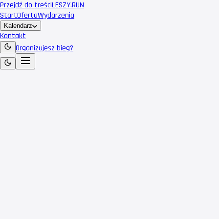
Przejdź do treści
LESZY
.RUN
Start
Oferta
Wydarzenia
Kalendarz
Kontakt
Organizujesz bieg?