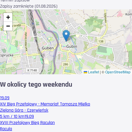
Termin zapisów
Zapisy zamknięte (01.08.2026)
+
−
Leaflet
|
©
OpenStreetMap
W okolicy tego weekendu
19.09
XIV Bieg Przełajowy - Memoriał Tomasza Mielko
Zielona Góra - Czerwieńsk
5 km / 10 km
19.09
XVIII Przełajowy Bieg Raculan
Racula