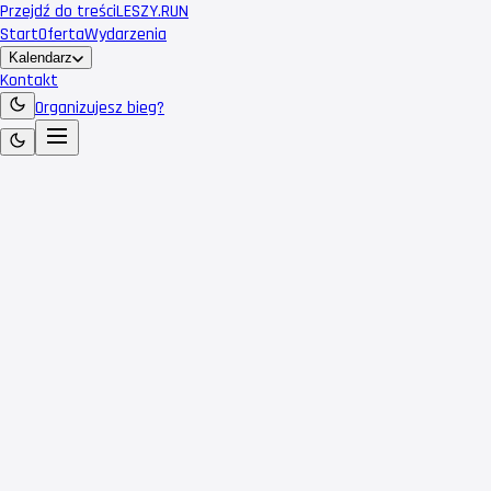
Przejdź do treści
LESZY
.RUN
Start
Oferta
Wydarzenia
Kalendarz
Kontakt
Organizujesz bieg?