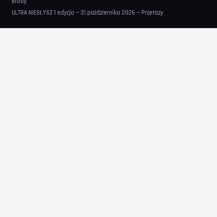
Brody
ULTRA NIESŁYSZ 1 edycja — 31 października 2026 — Przełazy