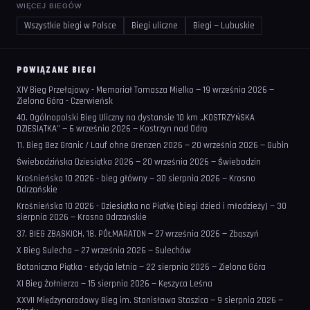
WIĘCEJ BIEGÓW
Wszystkie biegi w Polsce
Biegi uliczne
Biegi — Lubuskie
POWIĄZANE BIEGI
XIV Bieg Przełajowy - Memoriał Tomasza Mielko — 19 września 2026 —
Zielona Góra - Czerwieńsk
40. Ogólnopolski Bieg Uliczny na dystansie 10 km „KOSTRZYŃSKA
DZIESIĄTKA” — 6 września 2026 — Kostrzyn nad Odrą
11. Bieg Bez Granic / Lauf ohne Grenzen 2026 — 20 września 2026 — Gubin
Świebodzińska Dziesiątka 2026 — 20 września 2026 — Świebodzin
Krośnieńska 10 2026 - bieg główny — 30 sierpnia 2026 — Krosno
Odrzańskie
Krośnieńska 10 2026 - Dziesiątka na Piątkę (biegi dzieci i młodzieży) — 30
sierpnia 2026 — Krosno Odrzańskie
37. BIEG ZBĄSKICH, 18. PÓŁMARATON — 27 września 2026 — Zbąszyń
X Bieg Sulecha — 27 września 2026 — Sulechów
Botaniczna Piątka - edycja letnia — 22 sierpnia 2026 — Zielona Góra
XI Bieg Żołnierza — 15 sierpnia 2026 — Kęszyca Leśna
XXVII Międzynarodowy Bieg im. Stanisława Staszica — 9 sierpnia 2026 —