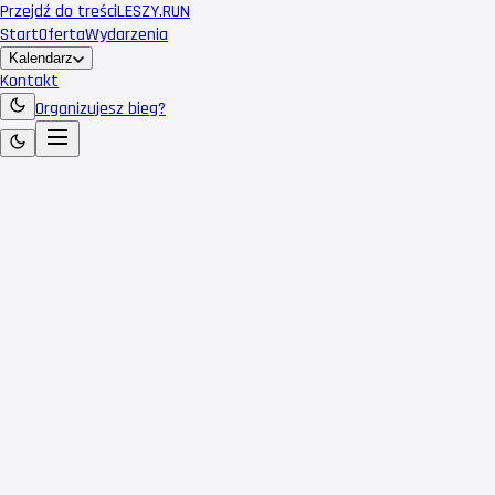
Przejdź do treści
LESZY
.RUN
Start
Oferta
Wydarzenia
Kalendarz
Kontakt
Organizujesz bieg?