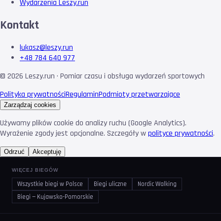
Wydarzenia Leszy.run
Kontakt
lukasz@leszy.run
+48 784 640 977
©
2026
Leszy.run · Pomiar czasu i obsługa wydarzeń sportowych
Polityka prywatności
Regulamin
Podmioty przetwarzające
Zarządzaj cookies
Używamy plików cookie do analizy ruchu (Google Analytics).
Wyrażenie zgody jest opcjonalne. Szczegóły w
polityce prywatności
.
Odrzuć
Akceptuję
WIĘCEJ BIEGÓW
Wszystkie biegi w Polsce
Biegi uliczne
Nordic Walking
Biegi — Kujawsko-Pomorskie