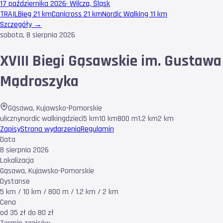
17 października 2026
·
Wilcza, Śląsk
TRAIL
Bieg 21 km
Canicross 21 km
Nordic Walking 11 km
Szczegóły →
sobota, 8 sierpnia 2026
XVIII Biegi Gąsawskie im. Gustawa
Mądroszyka
Gąsawa
,
Kujawsko-Pomorskie
uliczny
nordic walking
dzieci
5 km
10 km
800 m
1.2 km
2 km
Zapisy
Strona wydarzenia
Regulamin
Data
8 sierpnia 2026
Lokalizacja
Gąsawa, Kujawsko-Pomorskie
Dystanse
5 km / 10 km / 800 m / 1.2 km / 2 km
Cena
od 35 zł do 80 zł