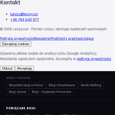
Kontakt
lukasz@leszy.run
+48 784 640 977
©
2026
Leszy.run · Pomiar czasu i obsługa wydarzeń sportowych
Polityka prywatności
Regulamin
Podmioty przetwarzające
Zarządzaj cookies
Używamy plików cookie do analizy ruchu (Google Analytics).
Wyrażenie zgody jest opcjonalne. Szczegóły w
polityce prywatności
.
Odrzuć
Akceptuję
WIĘCEJ BIEGÓW
Wszystkie biegi w Polsce
Biegi charytatywne
Nordic Walking
Biegi uliczne
Biegi — Kujawsko-Pomorskie
POWIĄZANE BIEGI