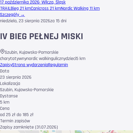
17 października 2026
·
Wilcza, Śląsk
TRAIL
Bieg 21 km
Canicross 21 km
Nordic Walking 11 km
Szczegóły →
niedziela, 23 sierpnia 2026
za 15 dni
IV BIEG PEŁNEJ MISKI
Szubin
,
Kujawsko-Pomorskie
charytatywny
nordic walking
uliczny
dzieci
5 km
Zapisy
Strona wydarzenia
Regulamin
Data
23 sierpnia 2026
Lokalizacja
Szubin, Kujawsko-Pomorskie
Dystanse
5 km
Cena
od 25 zł do 185 zł
Termin zapisów
Zapisy zamknięte (31.07.2026)