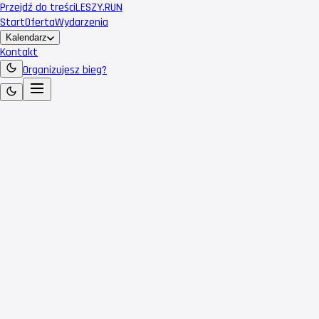
Przejdź do treści
LESZY
.RUN
Start
Oferta
Wydarzenia
Kalendarz
Kontakt
Organizujesz bieg?