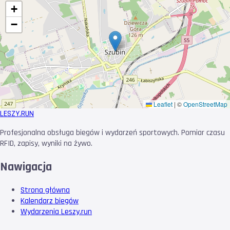
+
−
Leaflet
|
©
OpenStreetMap
LESZY
.RUN
Profesjonalna obsługa biegów i wydarzeń sportowych. Pomiar czasu
RFID, zapisy, wyniki na żywo.
Nawigacja
Strona główna
Kalendarz biegów
Wydarzenia Leszy.run