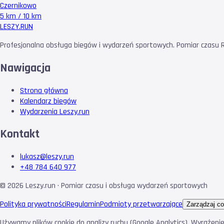
Czernikowo
5 km / 10 km
LESZY
.RUN
Profesjonalna obsługa biegów i wydarzeń sportowych. Pomiar czasu RF
Nawigacja
Strona główna
Kalendarz biegów
Wydarzenia Leszy.run
Kontakt
lukasz@leszy.run
+48 784 640 977
©
2026
Leszy.run · Pomiar czasu i obsługa wydarzeń sportowych
Polityka prywatności
Regulamin
Podmioty przetwarzające
Zarządzaj co
Używamy plików cookie do analizy ruchu (Google Analytics). Wyrażeni