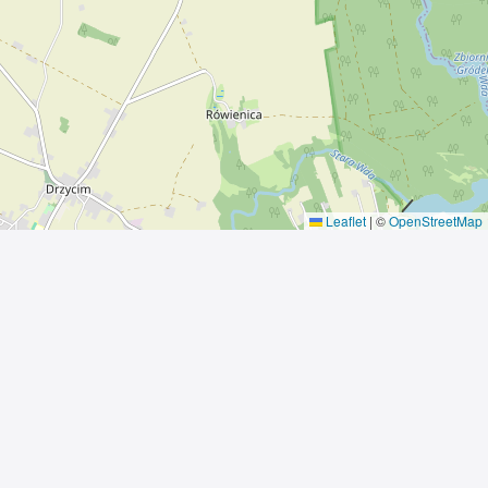
Leaflet
|
©
OpenStreetMap