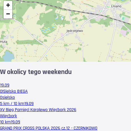
+
−
W okolicy tego weekendu
19.09
O!Sielsko BIEGA
Osielsko
5 km / 10 km
19.09
XV Bieg Pamięci Karolewo Więcbork 2026
Więcbork
10 km
19.09
GRAND PRIX CROSS POLSKA 2026 cz.12 - CZERNIKOWO