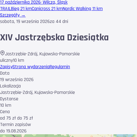
17 października 2026
·
Wilcza, Śląsk
TRAIL
Bieg 21 km
Canicross 21 km
Nordic Walking 11 km
Szczegóły →
sobota, 19 września 2026
za 44 dni
XIV Jastrzębska Dziesiątka
Jastrzębie-Zdrój
,
Kujawsko-Pomorskie
uliczny
10 km
Zapisy
Strona wydarzenia
Regulamin
Data
19 września 2026
Lokalizacja
Jastrzębie-Zdrój, Kujawsko-Pomorskie
Dystanse
10 km
Cena
od 75 zł do 75 zł
Termin zapisów
do 19.08.2026