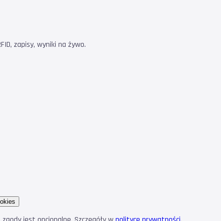
ID, zapisy, wyniki na żywo.
okies
e zgody jest opcjonalne. Szczegóły w
polityce prywatności
.