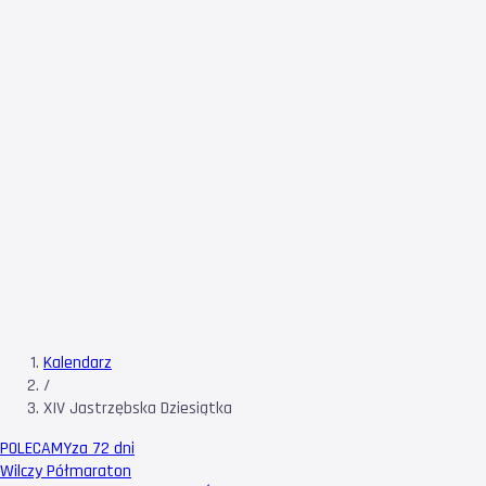
Kalendarz
/
XIV Jastrzębska Dziesiątka
POLECAMY
za 72 dni
Wilczy Półmaraton