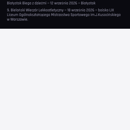
Białystok Biega z dziećmi — 12 września 2026 — Białystok
9. Bielański Wieczór Lekkoatletyczny — 18 września 2026 — boisko LIX
Liceum Ogólnokształcącego Mistrzostwa Sportowego im.J.Kusocińskiego
w Warszawie.