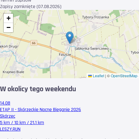
Termin zapisów
Zapisy zamknięte (07.08.2026)
+
−
Leaflet
|
©
OpenStreetMap
W okolicy tego weekendu
14.08
ETAP II - Skórzeckie Nocne Bieganie 2026
Skórzec
5 km / 10 km / 21.1 km
LESZY
.RUN