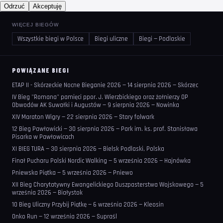
Odrzuć
Akceptuję
WIĘCEJ BIEGÓW
Wszystkie biegi w Polsce
Biegi uliczne
Biegi — Podlaskie
POWIĄZANE BIEGI
ETAP II - Skórzeckie Nocne Bieganie 2026 — 14 sierpnia 2026 — Skórzec
IV Bieg "Romana" pamięci ppor. J. Wierzbickiego oraz żołnierzy OP
Obwodów AK Suwałki i Augustów — 9 sierpnia 2026 — Nowinka
XIV Maraton Wigry — 22 sierpnia 2026 — Stary folwark
12 Bieg Pawłowicki — 30 sierpnia 2026 — Park im. ks. prof. Stanisława
Pisarka w Pawłowicach
XI BIEG TURA — 30 sierpnia 2026 — Bielsk Podlaski, Polska
Finał Pucharu Polski Nordic Walking — 5 września 2026 — Hajnówka
Pniewska Piątka — 5 września 2026 — Pniewo
XII Bieg Charytatywny Ewangelickiego Duszpasterstwa Wojskowego — 5
września 2026 — Białystok
10 Bieg Uliczny Przybij Piątkę — 6 września 2026 — Kleosin
Onko Run — 12 września 2026 — Supraśl