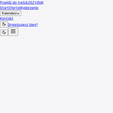
Przejdź do treści
LESZY
.RUN
Start
Oferta
Wydarzenia
Kalendarz
Kontakt
Organizujesz bieg?