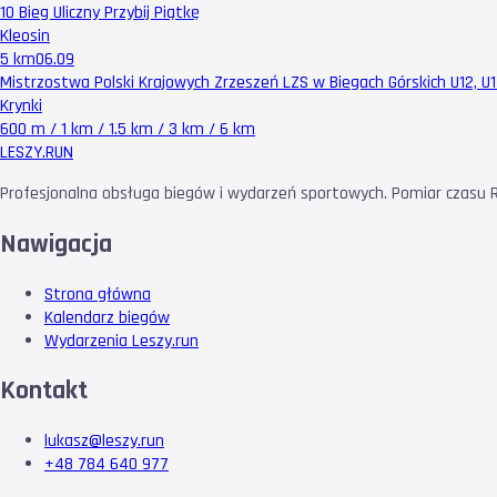
10 Bieg Uliczny Przybij Piątkę
Kleosin
5 km
06.09
Mistrzostwa Polski Krajowych Zrzeszeń LZS w Biegach Górskich U12, U14
Krynki
600 m / 1 km / 1.5 km / 3 km / 6 km
LESZY
.RUN
Profesjonalna obsługa biegów i wydarzeń sportowych. Pomiar czasu RF
Nawigacja
Strona główna
Kalendarz biegów
Wydarzenia Leszy.run
Kontakt
lukasz@leszy.run
+48 784 640 977