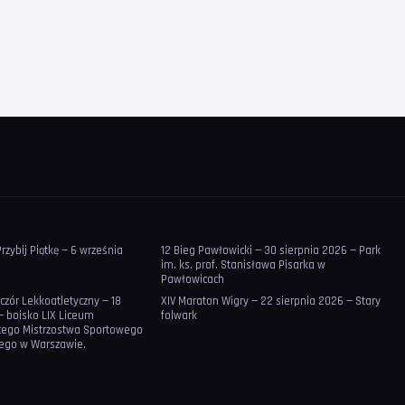
Przybij Piątkę — 6 września
12 Bieg Pawłowicki — 30 sierpnia 2026 — Park
im. ks. prof. Stanisława Pisarka w
Pawłowicach
eczór Lekkoatletyczny — 18
XIV Maraton Wigry — 22 sierpnia 2026 — Stary
— boisko LIX Liceum
folwark
cego Mistrzostwa Sportowego
iego w Warszawie.