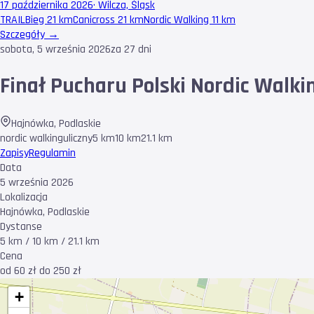
17 października 2026
·
Wilcza, Śląsk
TRAIL
Bieg 21 km
Canicross 21 km
Nordic Walking 11 km
Szczegóły →
sobota, 5 września 2026
za 27 dni
Finał Pucharu Polski Nordic Walki
Hajnówka
,
Podlaskie
nordic walking
uliczny
5 km
10 km
21.1 km
Zapisy
Regulamin
Data
5 września 2026
Lokalizacja
Hajnówka, Podlaskie
Dystanse
5 km / 10 km / 21.1 km
Cena
od 60 zł do 250 zł
+