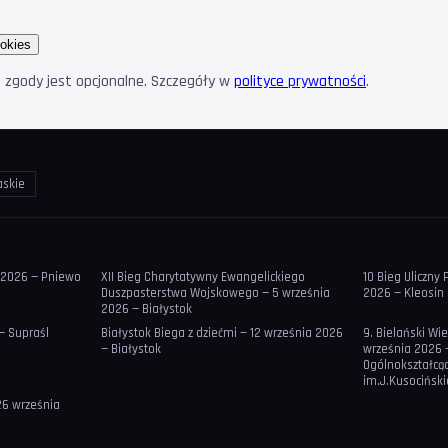
okies
e zgody jest opcjonalne. Szczegóły w
polityce prywatności
.
askie
a 2026 — Pniewo
XII Bieg Charytatywny Ewangelickiego
10 Bieg Uliczny 
Duszpasterstwa Wojskowego — 5 września
2026 — Kleosin
2026 — Białystok
— Supraśl
Białystok Biega z dziećmi — 12 września 2026
9. Bielański Wi
— Białystok
września 2026 
Ogólnokształcą
im.J.Kusocińsk
26 września