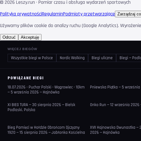
©
2026
Leszy.run · Pomiar czasu i obsługa wydarzeń sportowych
Polityka prywatności
Regulamin
Podmioty przetwarzające
Zarządzaj co
Używamy plików cookie do analizy ruchu (Google Analytics). Wyrażeni
Odrzuć
Akceptuję
WIĘCEJ BIEGÓW
Wszystkie biegi w Polsce
Nordic Walking
Biegi uliczne
Biegi — Podl
POWIĄZANE BIEGI
18.07.2026 - Puchar Polski - Wągrowiec - 10km
Pniewska Piątka — 5 wrześni
— 5 września 2026 — Hajnówka
XI BIEG TURA — 30 sierpnia 2026 — Bielsk
Onko Run — 12 września 2026 
Podlaski, Polska
Bieg Pamięci w Hołdzie Obrońcom Ojczyzny
XVII Hajnowska Dwunastka — 
1920 — 15 sierpnia 2026 — Jabłonka Kościelna
2026 — Hajnówka