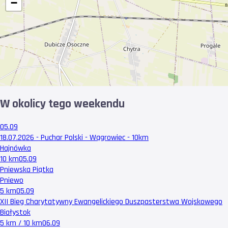
−
W okolicy tego weekendu
05.09
18.07.2026 - Puchar Polski - Wągrowiec - 10km
Hajnówka
10 km
05.09
Pniewska Piątka
Pniewo
5 km
05.09
XII Bieg Charytatywny Ewangelickiego Duszpasterstwa Wojskowego
Białystok
5 km / 10 km
06.09