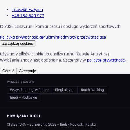
lukasz@leszy.run
+48 784 640 977
©
2026
Leszy.run · Pomiar czasu i obsługa wydarzeń sportowych
Polityka prywatności
Regulamin
Podmioty przetwarzające
Zarządzaj cookies
Używamy plików cookie do analizy ruchu (Google Analytics).
Wyrażenie zgody jest opcjonalne. Szczegóły w
polityce prywatności
.
Odrzuć
Akceptuję
WIĘCEJ BIEGÓW
Wszystkie biegi w Polsce
Biegi uliczne
Nordic Walking
Biegi — Podlaskie
POWIĄZANE BIEGI
XI BIEG TURA — 30 sierpnia 2026 — Bielsk Podlaski, Polska