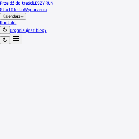
Przejdź do treści
LESZY
.RUN
Start
Oferta
Wydarzenia
Kalendarz
Kontakt
Organizujesz bieg?