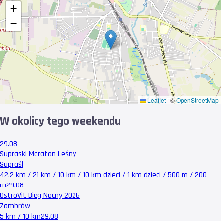
+
−
Leaflet
|
©
OpenStreetMap
W okolicy tego weekendu
29.08
Supraski Maraton Leśny
Supraśl
42.2 km / 21 km / 10 km / 10 km dzieci / 1 km dzieci / 500 m / 200
m
29.08
OstroVit Bieg Nocny 2026
Zambrów
5 km / 10 km
29.08