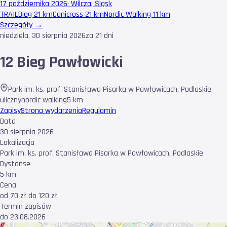
17 października 2026
·
Wilcza, Śląsk
TRAIL
Bieg 21 km
Canicross 21 km
Nordic Walking 11 km
Szczegóły →
niedziela, 30 sierpnia 2026
za 21 dni
12 Bieg Pawłowicki
Park im. ks. prof. Stanisława Pisarka w Pawłowicach
,
Podlaskie
uliczny
nordic walking
5 km
Zapisy
Strona wydarzenia
Regulamin
Data
30 sierpnia 2026
Lokalizacja
Park im. ks. prof. Stanisława Pisarka w Pawłowicach, Podlaskie
Dystanse
5 km
Cena
od 70 zł do 120 zł
Termin zapisów
do 23.08.2026