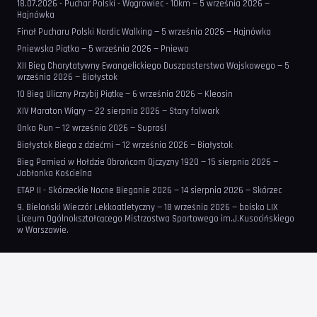
18.07.2026 - Puchar Polski - Wągrowiec - 10km — 5 września 2026 —
Hajnówka
Finał Pucharu Polski Nordic Walking — 5 września 2026 — Hajnówka
Pniewska Piątka — 5 września 2026 — Pniewo
XII Bieg Charytatywny Ewangelickiego Duszpasterstwa Wojskowego — 5
września 2026 — Białystok
10 Bieg Uliczny Przybij Piątkę — 6 września 2026 — Kleosin
XIV Maraton Wigry — 22 sierpnia 2026 — Stary folwark
Onko Run — 12 września 2026 — Supraśl
Białystok Biega z dziećmi — 12 września 2026 — Białystok
Bieg Pamięci w Hołdzie Obrońcom Ojczyzny 1920 — 15 sierpnia 2026 —
Jabłonka Kościelna
ETAP II - Skórzeckie Nocne Bieganie 2026 — 14 sierpnia 2026 — Skórzec
9. Bielański Wieczór Lekkoatletyczny — 18 września 2026 — boisko LIX
Liceum Ogólnokształcącego Mistrzostwa Sportowego im.J.Kusocińskiego
w Warszawie.