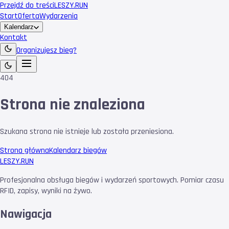
Przejdź do treści
LESZY
.RUN
Start
Oferta
Wydarzenia
Kalendarz
Kontakt
Organizujesz bieg?
404
Strona nie znaleziona
Szukana strona nie istnieje lub została przeniesiona.
Strona główna
Kalendarz biegów
LESZY
.RUN
Profesjonalna obsługa biegów i wydarzeń sportowych. Pomiar czasu
RFID, zapisy, wyniki na żywo.
Nawigacja