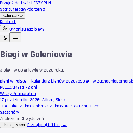
Przejdź do treści
LESZY
.RUN
Start
Oferta
Wydarzenia
Kalendarz
Kontakt
Organizujesz bieg?
Biegi w Goleniowie
3 biegi w Goleniowie w 2026 roku.
Biegi w Polsce — kalendarz biegów 2026
789
Biegi w Zachodniopomors
POLECAMY
za 72 dni
Wilczy Półmaraton
17 października 2026
·
Wilcza, Śląsk
TRAIL
Bieg 21 km
Canicross 21 km
Nordic Walking 11 km
Szczegóły →
Znaleziono
3
wydarzeń
Przeglądaj i filtruj →
Lista
Mapa