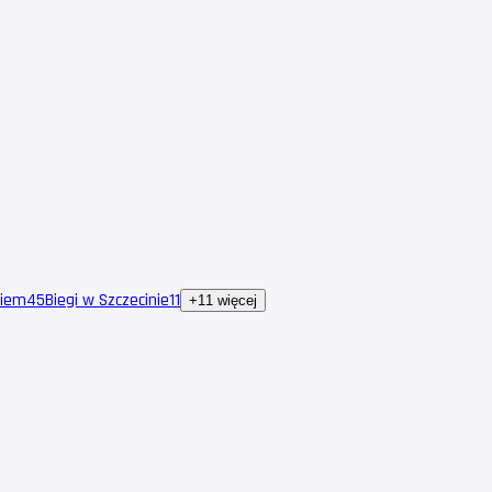
kiem
45
Biegi w Szczecinie
11
+11 więcej