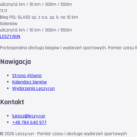
uliczny
1.6 km / 10 km / 300m / 550m
11.11
Bieg POL-GLASS sp. z o.o. sp. k. na 10 km
Goleniów
uliczny
1.6 km / 10 km / 300m / 550m
LESZY
.RUN
Profesjonalna obsługa biegów i wydarzeń sportowych. Pomiar czasu RF
Nawigacja
Strona główna
Kalendarz biegów
Wydarzenia Leszy.run
Kontakt
lukasz@leszy.run
+48 784 640 977
©
2026
Leszy.run · Pomiar czasu i obsługa wydarzeń sportowych