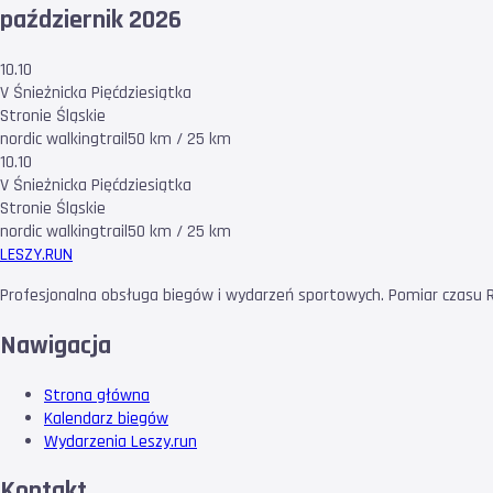
październik 2026
10.10
V Śnieżnicka Pięćdziesiątka
Stronie Śląskie
nordic walking
trail
50 km / 25 km
10.10
V Śnieżnicka Pięćdziesiątka
Stronie Śląskie
nordic walking
trail
50 km / 25 km
LESZY
.RUN
Profesjonalna obsługa biegów i wydarzeń sportowych. Pomiar czasu RF
Nawigacja
Strona główna
Kalendarz biegów
Wydarzenia Leszy.run
Kontakt