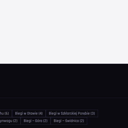
hu (6)
Biegi w Oławie (4)
Biegi w Szklarskiej Porębie (3)
tynwagu (2)
Biegi — Góra (2)
Biegi — Świdnica (2)