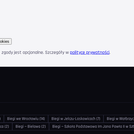
okies
e zgody jest opcjonalne. Szczegóły w
polityce prywatności
.
)
Biegi we Wrocławiu (14)
Biegi w Jelczu-Laskowicach (7)
Biegi w Wałbrzyc
ca (2)
Biegi — Bielawa (2)
Biegi — Szkoła Podstawowa Im Jana Pawła II w Sz