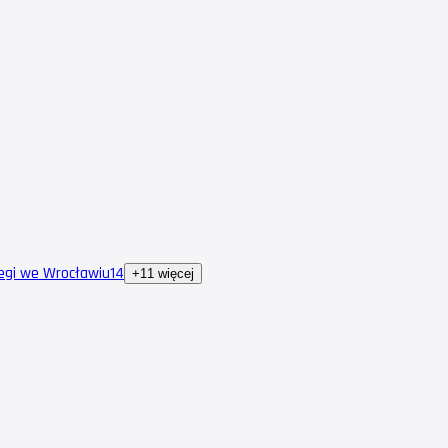
egi we Wrocławiu
14
+11 więcej