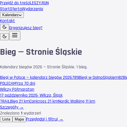
Przejdź do treści
LESZY
.RUN
Start
Oferta
Wydarzenia
Kalendarz
Kontakt
Organizujesz bieg?
Bieg — Stronie Śląskie
Kalendarz biegów 2026 — Stronie Śląskie. 1 bieg.
Biegi w Polsce — kalendarz biegów 2026
789
Biegi w Dolnośląskiem
82
Bi
POLECAMY
za 70 dni
Wilczy Półmaraton
17 października 2026
·
Wilcza, Śląsk
TRAIL
Bieg 21 km
Canicross 21 km
Nordic Walking 11 km
Szczegóły →
Znaleziono
1
wydarzeń
Przeglądaj i filtruj →
Lista
Mapa