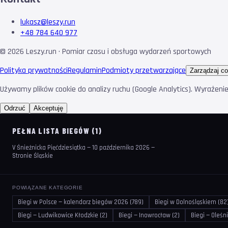
lukasz@leszy.run
+48 784 640 977
©
2026
Leszy.run · Pomiar czasu i obsługa wydarzeń sportowych
Polityka prywatności
Regulamin
Podmioty przetwarzające
Zarządzaj co
Używamy plików cookie do analizy ruchu (Google Analytics). Wyrażeni
Odrzuć
Akceptuję
PEŁNA LISTA BIEGÓW (1)
V Śnieżnicka Pięćdziesiątka — 10 października 2026 —
Stronie Śląskie
POWIĄZANE KATEGORIE
Biegi w Polsce — kalendarz biegów 2026 (789)
Biegi w Dolnośląskiem (82
Biegi — Ludwikowice Kłodzkie (2)
Biegi — Inowrocław (2)
Biegi — Oleśni