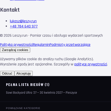
Kontakt
lukasz@leszy.run
+48 784 640 977
©
2026
Leszy.run · Pomiar czasu i obsługa wydarzeń sportowych
Polityka prywatności
Regulamin
Podmioty przetwarzające
Zarządzaj cookies
Używamy plików cookie do analizy ruchu (Google Analytics).
Wyrażenie zgody jest opcjonalne. Szczegóły w
polityce prywatności
.
Odrzuć
Akceptuję
PEŁNA LISTA BIEGÓW (1)
Sowi Backyard Ultra '27 — 30 kwietnia 2027 — Pieszyce
POWIĄZANE KATEGORIE