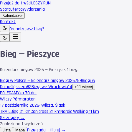
Przejdź do treści
LESZY
.RUN
Start
Oferta
Wydarzenia
Kalendarz
Kontakt
Organizujesz bieg?
Bieg — Pieszyce
Kalendarz biegów 2026 — Pieszyce. 1 bieg.
Biegi w Polsce — kalendarz biegów 2026
789
Biegi w
Dolnośląskiem
82
Biegi we Wrocławiu
14
+11 więcej
POLECAMY
za 70 dni
Wilczy Półmaraton
17 października 2026
·
Wilcza, Śląsk
TRAIL
Bieg 21 km
Canicross 21 km
Nordic Walking 11 km
Szczegóły →
Znaleziono
1
wydarzeń
Przeglądaj i filtruj →
Lista
Mapa