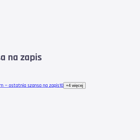
sa na zapis
em — ostatnia szansa na zapis
10
+4 więcej