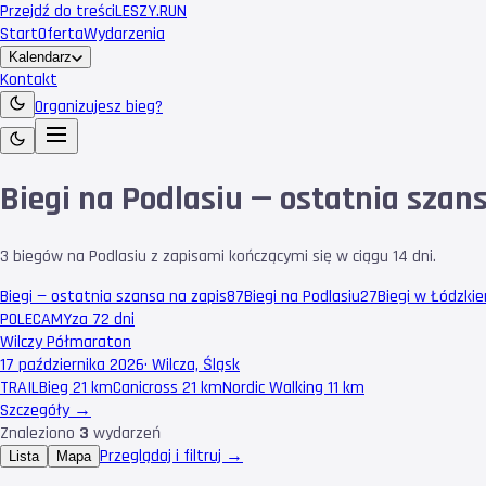
Przejdź do treści
LESZY
.RUN
Start
Oferta
Wydarzenia
Kalendarz
Kontakt
Organizujesz bieg?
Biegi na Podlasiu — ostatnia szan
3 biegów na Podlasiu z zapisami kończącymi się w ciągu 14 dni.
Biegi — ostatnia szansa na zapis
87
Biegi na Podlasiu
27
Biegi w Łódzki
POLECAMY
za 72 dni
Wilczy Półmaraton
17 października 2026
·
Wilcza, Śląsk
TRAIL
Bieg 21 km
Canicross 21 km
Nordic Walking 11 km
Szczegóły →
Znaleziono
3
wydarzeń
Przeglądaj i filtruj →
Lista
Mapa