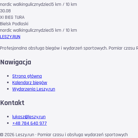
nordic walking
uliczny
dzieci
5 km / 10 km
30.08
XI BIEG TURA
Bielsk Podlaski
nordic walking
uliczny
dzieci
5 km / 10 km
LESZY
.RUN
Profesjonalna obsługa biegów i wydarzeń sportowych. Pomiar czasu RF
Nawigacja
Strona główna
Kalendarz biegów
Wydarzenia Leszy.run
Kontakt
lukasz@leszy.run
+48 784 640 977
©
2026
Leszy.run · Pomiar czasu i obsługa wydarzeń sportowych