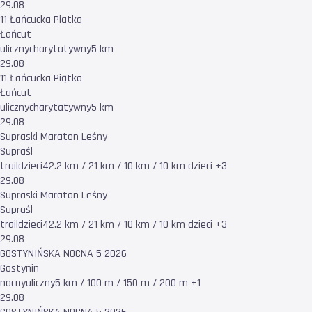
29.08
11 Łańcucka Piątka
Łańcut
uliczny
charytatywny
5 km
29.08
11 Łańcucka Piątka
Łańcut
uliczny
charytatywny
5 km
29.08
Supraski Maraton Leśny
Supraśl
trail
dzieci
42.2 km / 21 km / 10 km / 10 km dzieci +3
29.08
Supraski Maraton Leśny
Supraśl
trail
dzieci
42.2 km / 21 km / 10 km / 10 km dzieci +3
29.08
GOSTYNIŃSKA NOCNA 5 2026
Gostynin
nocny
uliczny
5 km / 100 m / 150 m / 200 m +1
29.08