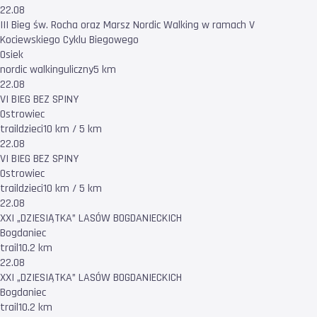
22.08
III Bieg św. Rocha oraz Marsz Nordic Walking w ramach V
Kociewskiego Cyklu Biegowego
Osiek
nordic walking
uliczny
5 km
22.08
VI BIEG BEZ SPINY
Ostrowiec
trail
dzieci
10 km / 5 km
22.08
VI BIEG BEZ SPINY
Ostrowiec
trail
dzieci
10 km / 5 km
22.08
XXI „DZIESIĄTKA” LASÓW BOGDANIECKICH
Bogdaniec
trail
10.2 km
22.08
XXI „DZIESIĄTKA” LASÓW BOGDANIECKICH
Bogdaniec
trail
10.2 km