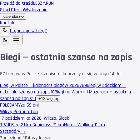
Przejdź do treści
LESZY
.RUN
Start
Oferta
Wydarzenia
Kalendarz
Kontakt
Organizujesz bieg?
Biegi — ostatnia szansa na zapis
87 biegów w Polsce z zapisami kończącymi się w ciągu 14 dni.
Biegi w Polsce — kalendarz biegów 2026
789
Biegi w Łódzkiem —
ostatnia szansa na zapis
10
Biegi na Warmii i Mazurach — ostatnia
szansa na zapis
10
+12 więcej
POLECAMY
za 69 dni
Wilczy Półmaraton
17 października 2026
·
Wilcza, Śląsk
TRAIL
Bieg 21 km
Canicross 21 km
Nordic Walking 11 km
Szczegóły →
Znaleziono
104
wydarzeń