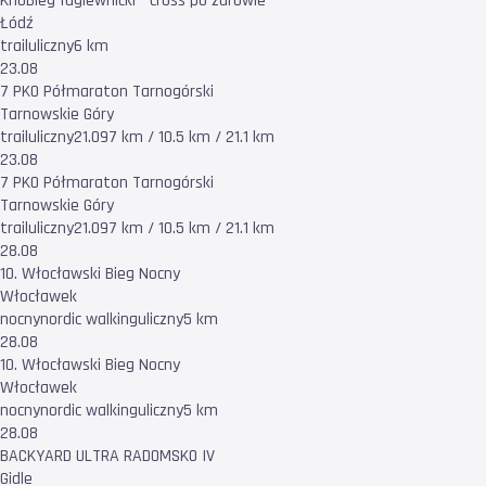
KrioBieg łagiewnicki - cross po zdrowie
Łódź
trail
uliczny
6 km
23.08
7 PKO Półmaraton Tarnogórski
Tarnowskie Góry
trail
uliczny
21.097 km / 10.5 km / 21.1 km
23.08
7 PKO Półmaraton Tarnogórski
Tarnowskie Góry
trail
uliczny
21.097 km / 10.5 km / 21.1 km
28.08
10. Włocławski Bieg Nocny
Włocławek
nocny
nordic walking
uliczny
5 km
28.08
10. Włocławski Bieg Nocny
Włocławek
nocny
nordic walking
uliczny
5 km
28.08
BACKYARD ULTRA RADOMSKO IV
Gidle