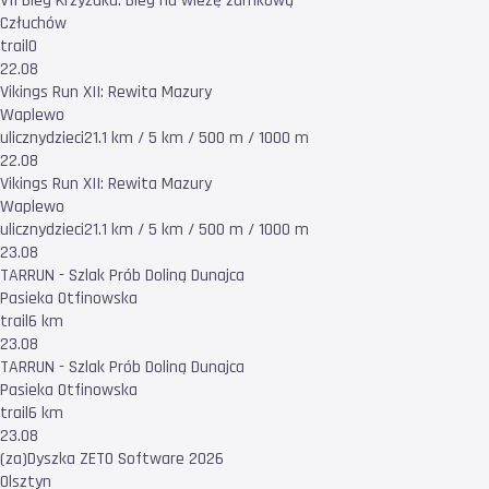
VII Bieg Krzyżaka. Bieg na wieżę zamkową
Człuchów
trail
0
22.08
Vikings Run XII: Rewita Mazury
Waplewo
uliczny
dzieci
21.1 km / 5 km / 500 m / 1000 m
22.08
Vikings Run XII: Rewita Mazury
Waplewo
uliczny
dzieci
21.1 km / 5 km / 500 m / 1000 m
23.08
TARRUN - Szlak Prób Doliną Dunajca
Pasieka Otfinowska
trail
6 km
23.08
TARRUN - Szlak Prób Doliną Dunajca
Pasieka Otfinowska
trail
6 km
23.08
(za)Dyszka ZETO Software 2026
Olsztyn