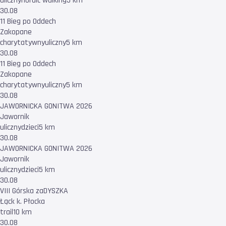
uliczny
nordic walking
5 km
30.08
11 Bieg po Oddech
Zakopane
charytatywny
uliczny
5 km
30.08
11 Bieg po Oddech
Zakopane
charytatywny
uliczny
5 km
30.08
JAWORNICKA GONITWA 2026
Jawornik
uliczny
dzieci
5 km
30.08
JAWORNICKA GONITWA 2026
Jawornik
uliczny
dzieci
5 km
30.08
VIII Górska zaDYSZKA
Łąck k. Płocka
trail
10 km
30.08