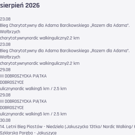
sierpień 2026
23.08
Bieg Charytatywny dla Adama Barcikowskiego „Razem dla Adama”.
Wałbrzych
charytatywny
nordic walking
uliczny
2.2 km
23.08
Bieg Charytatywny dla Adama Barcikowskiego „Razem dla Adama”.
Wałbrzych
charytatywny
nordic walking
uliczny
2.2 km
29.08
III DOBROSZYCKA PIĄTKA
DOBROSZYCE
uliczny
nordic walking
5 km / 2.5 km
29.08
III DOBROSZYCKA PIĄTKA
DOBROSZYCE
uliczny
nordic walking
5 km / 2.5 km
30.08
14. Letni Bieg Piastów - Niedziela (Jakuszycka 13tka/ Nordic Walking/ 
Szklarska Poręba - Jakuszyce