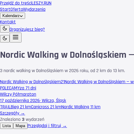
Przejdź do treści
LESZY
.RUN
Start
Oferta
Wydarzenia
Kalendarz
Kontakt
Organizujesz bieg?
Nordic Walking w Dolnośląskiem —
3 nordic walking w Dolnośląskiem w 2026 roku, od 2 km do 13 km.
Nordic Walking w Dolnośląskiem
21
Nordic Walking w Dolnośląskiem — 
POLECAMY
za 71 dni
Wilczy Półmaraton
17 października 2026
·
Wilcza, Śląsk
TRAIL
Bieg 21 km
Canicross 21 km
Nordic Walking 11 km
Szczegóły →
Znaleziono
3
wydarzeń
Przeglądaj i filtruj →
Lista
Mapa