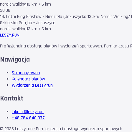
nordic walking
13 km / 6 km
30.08
14. Letni Bieg Piastów - Niedziela (Jakuszycka 13tka/ Nordic Walking/ 
Szklarska Poręba - Jakuszyce
nordic walking
13 km / 6 km
LESZY
.RUN
Profesjonalna obsługa biegów i wydarzeń sportowych. Pomiar czasu RF
Nawigacja
Strona główna
Kalendarz biegów
Wydarzenia Leszy.run
Kontakt
lukasz@leszy.run
+48 784 640 977
©
2026
Leszy.run · Pomiar czasu i obsługa wydarzeń sportowych