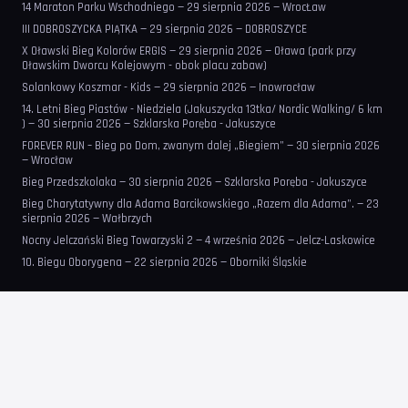
14 Maraton Parku Wschodniego — 29 sierpnia 2026 — WrocŁaw
III DOBROSZYCKA PIĄTKA — 29 sierpnia 2026 — DOBROSZYCE
X Oławski Bieg Kolorów ERGIS — 29 sierpnia 2026 — Oława (park przy
Oławskim Dworcu Kolejowym - obok placu zabaw)
Solankowy Koszmar - Kids — 29 sierpnia 2026 — Inowrocław
14. Letni Bieg Piastów - Niedziela (Jakuszycka 13tka/ Nordic Walking/ 6 km
) — 30 sierpnia 2026 — Szklarska Poręba - Jakuszyce
FOREVER RUN – Bieg po Dom, zwanym dalej „Biegiem” — 30 sierpnia 2026
— Wrocław
Bieg Przedszkolaka — 30 sierpnia 2026 — Szklarska Poręba - Jakuszyce
Bieg Charytatywny dla Adama Barcikowskiego „Razem dla Adama”. — 23
sierpnia 2026 — Wałbrzych
Nocny Jelczański Bieg Towarzyski 2 — 4 września 2026 — Jelcz-Laskowice
10. Biegu Oborygena — 22 sierpnia 2026 — Oborniki Śląskie