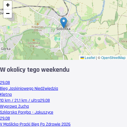
+
−
Leaflet
|
©
OpenStreetMap
W okolicy tego weekendu
29.08
Bieg Jaskiniowego Niedźwiedzia
Kletno
10 km / 21.1 km / ultra
29.08
Wyprawa Zucha
Szklarska Poręba - Jakuszyce
29.08
V Maślicko-Pracki Bieg Po Zdrowie 2026