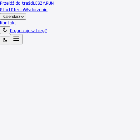
Przejdź do treści
LESZY
.RUN
Start
Oferta
Wydarzenia
Kalendarz
Kontakt
Organizujesz bieg?