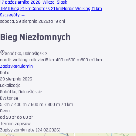
17 października 2026
·
Wilcza, Śląsk
TRAIL
Bieg 21 km
Canicross 21 km
Nordic Walking 11 km
Szczegóły →
sobota, 29 sierpnia 2026
za 19 dni
Bieg Niezłomnych
Sobótka
,
Dolnośląskie
nordic walking
trail
dzieci
5 km
400 m
600 m
800 m
1 km
Zapisy
Regulamin
Data
29 sierpnia 2026
Lokalizacja
Sobótka, Dolnośląskie
Dystanse
5 km / 400 m / 600 m / 800 m / 1 km
Cena
od 20 zł do 60 zł
Termin zapisów
Zapisy zamknięte (24.02.2026)