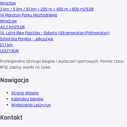
Wrocław
3 km / 5 km / 10 km / 200 m / 400 m / 800 m
29.08
14 Maraton Parku Wschodniego
WrocŁaw
42.2 km
29.08
14. Letni Bieg Piastów - Sobota (Ultramaraton/Półmaraton)
Szklarska Poręba - Jakuszyce
21.1 km
LESZY
.RUN
Profesjonalna obsługa biegów i wydarzeń sportowych. Pomiar czasu
RFID, zapisy, wyniki na żywo.
Nawigacja
Strona główna
Kalendarz biegów
Wydarzenia Leszy.run
Kontakt