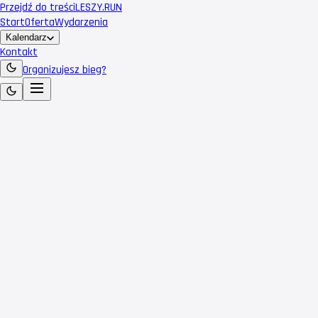
Przejdź do treści
LESZY
.RUN
Start
Oferta
Wydarzenia
Kalendarz
Kontakt
Organizujesz bieg?