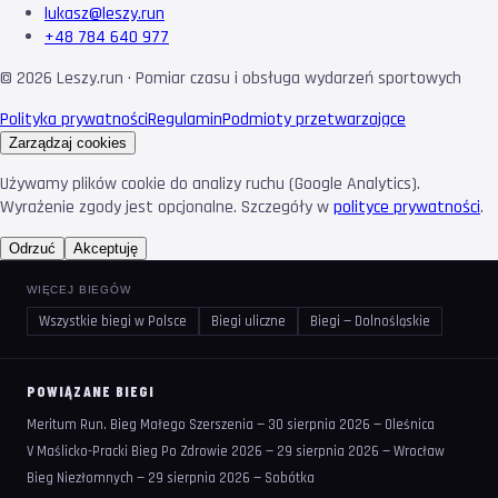
lukasz@leszy.run
+48 784 640 977
©
2026
Leszy.run · Pomiar czasu i obsługa wydarzeń sportowych
Polityka prywatności
Regulamin
Podmioty przetwarzające
Zarządzaj cookies
Używamy plików cookie do analizy ruchu (Google Analytics).
Wyrażenie zgody jest opcjonalne. Szczegóły w
polityce prywatności
.
Odrzuć
Akceptuję
WIĘCEJ BIEGÓW
Wszystkie biegi w Polsce
Biegi uliczne
Biegi — Dolnośląskie
POWIĄZANE BIEGI
Meritum Run. Bieg Małego Szerszenia — 30 sierpnia 2026 — Oleśnica
V Maślicko-Pracki Bieg Po Zdrowie 2026 — 29 sierpnia 2026 — Wrocław
Bieg Niezłomnych — 29 sierpnia 2026 — Sobótka