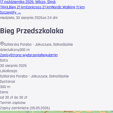
17 października 2026
·
Wilcza, Śląsk
TRAIL
Bieg 21 km
Canicross 21 km
Nordic Walking 11 km
Szczegóły →
niedziela, 30 sierpnia 2026
za 24 dni
Bieg Przedszkolaka
Szklarska Poręba - Jakuszyce
,
Dolnośląskie
dzieci
uliczny
300 m
Zapisy
Strona wydarzenia
Regulamin
Data
30 sierpnia 2026
Lokalizacja
Szklarska Poręba - Jakuszyce, Dolnośląskie
Dystanse
300 m
Cena
od 30 zł do 30 zł
Termin zapisów
Zapisy zamknięte (05.05.2026)