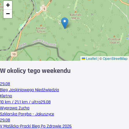
+
−
Leaflet
|
©
OpenStreetMap
W okolicy tego weekendu
29.08
Bieg Jaskiniowego Niedźwiedzia
Kletno
10 km / 21.1 km / ultra
29.08
Wyprawa Zucha
Szklarska Poręba - Jakuszyce
29.08
V Maślicko-Pracki Bieg Po Zdrowie 2026