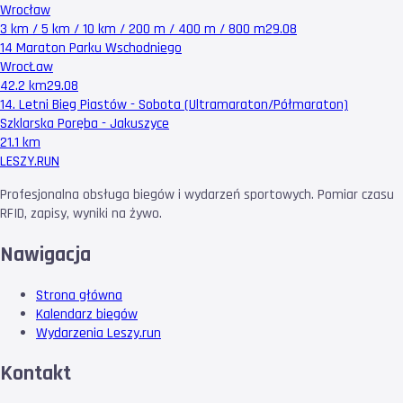
Wrocław
3 km / 5 km / 10 km / 200 m / 400 m / 800 m
29.08
14 Maraton Parku Wschodniego
WrocŁaw
42.2 km
29.08
14. Letni Bieg Piastów - Sobota (Ultramaraton/Półmaraton)
Szklarska Poręba - Jakuszyce
21.1 km
LESZY
.RUN
Profesjonalna obsługa biegów i wydarzeń sportowych. Pomiar czasu
RFID, zapisy, wyniki na żywo.
Nawigacja
Strona główna
Kalendarz biegów
Wydarzenia Leszy.run
Kontakt