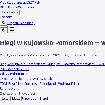
Przejdź do treści
LESZY
.RUN
Start
Oferta
Wydarzenia
Kalendarz
Kontakt
Organizujesz bieg?
Biegi w Kujawsko-Pomorskiem — 
15 listy w Kujawsko-Pomorskiem w 2026 roku, od 2 km do 50 km.
Biegi w Kujawsko-Pomorskiem
27
Biegi w Kujawsko-Pomorskiem — w si
POLECAMY
za 69 dni
Wilczy Półmaraton
17 października 2026
·
Wilcza, Śląsk
TRAIL
Bieg 21 km
Canicross 21 km
Nordic Walking 11 km
Szczegóły →
Znaleziono
15
wydarzeń
Przeglądaj i filtruj →
Lista
Mapa