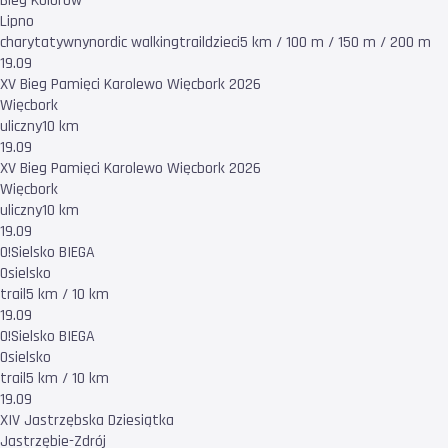
Bieg Kolorów
Lipno
charytatywny
nordic walking
trail
dzieci
5 km / 100 m / 150 m / 200 m
19.09
XV Bieg Pamięci Karolewo Więcbork 2026
Więcbork
uliczny
10 km
19.09
XV Bieg Pamięci Karolewo Więcbork 2026
Więcbork
uliczny
10 km
19.09
O!Sielsko BIEGA
Osielsko
trail
5 km / 10 km
19.09
O!Sielsko BIEGA
Osielsko
trail
5 km / 10 km
19.09
XIV Jastrzębska Dziesiątka
Jastrzębie-Zdrój