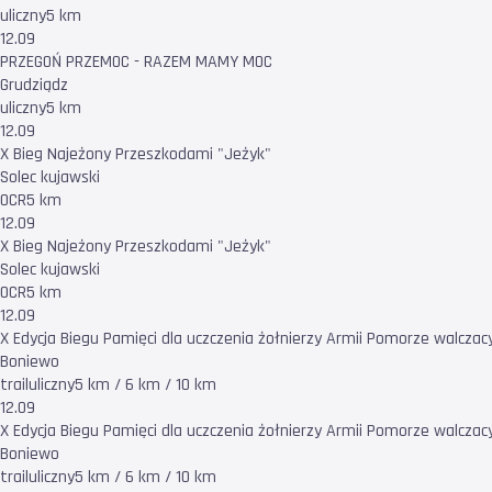
uliczny
5 km
12.09
PRZEGOŃ PRZEMOC - RAZEM MAMY MOC
Grudziądz
uliczny
5 km
12.09
X Bieg Najeżony Przeszkodami "Jeżyk"
Solec kujawski
OCR
5 km
12.09
X Bieg Najeżony Przeszkodami "Jeżyk"
Solec kujawski
OCR
5 km
12.09
X Edycja Biegu Pamięci dla uczczenia żołnierzy Armii Pomorze walczac
Boniewo
trail
uliczny
5 km / 6 km / 10 km
12.09
X Edycja Biegu Pamięci dla uczczenia żołnierzy Armii Pomorze walczac
Boniewo
trail
uliczny
5 km / 6 km / 10 km