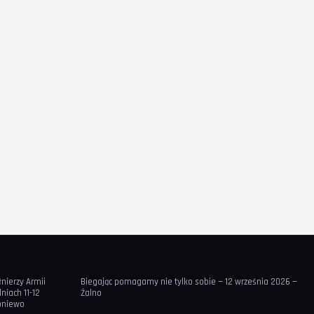
łnierzy Armii
Biegając pomagamy nie tylko sobie — 12 września 2026 —
iach 11-12
Żalno
Boniewo