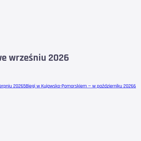
we wrześniu 2026
erpniu 2026
5
Biegi w Kujawsko-Pomorskiem — w październiku 2026
6