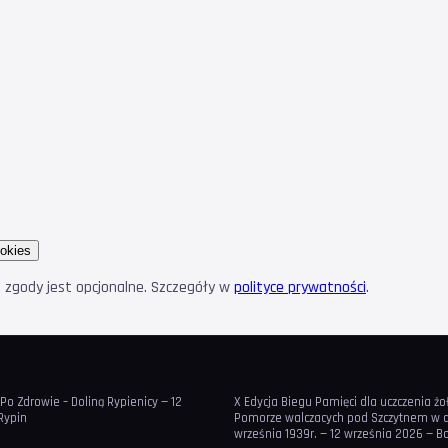
okies
e zgody jest opcjonalne. Szczegóły w
polityce prywatności
.
 Po Zdrowie – Doliną Rypienicy — 12
X Edycja Biegu Pamięci dla uczczenia żo
Rypin
Pomorze walczacych pod Szczytnem w dn
września 1939r. — 12 września 2026 — 