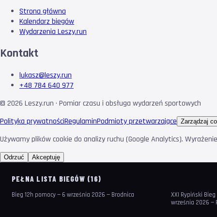
Strona główna
Kalendarz biegów
Wydarzenia Leszy.run
Kontakt
lukasz@leszy.run
+48 784 640 977
©
2026
Leszy.run · Pomiar czasu i obsługa wydarzeń sportowych
Polityka prywatności
Regulamin
Podmioty przetwarzające
Zarządzaj co
Używamy plików cookie do analizy ruchu (Google Analytics). Wyrażeni
Odrzuć
Akceptuję
PEŁNA LISTA BIEGÓW (16)
Bieg 12h pomocy — 6 września 2026 — Brodnica
XXI Rypiński Bieg
września 2026 — 