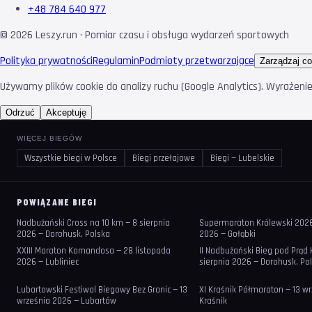
+48 784 640 977
©
2026
Leszy.run · Pomiar czasu i obsługa wydarzeń sportowych
Polityka prywatności
Regulamin
Podmioty przetwarzające
Zarządzaj co
Używamy plików cookie do analizy ruchu (Google Analytics). Wyrażeni
Odrzuć
Akceptuję
WIĘCEJ BIEGÓW
Wszystkie biegi w Polsce
Biegi przełajowe
Biegi — Lubelskie
POWIĄZANE BIEGI
Nadbużański Cross na 10 km — 8 sierpnia
Supermaraton Królewski 2026 
2026 — Dorohusk, Polska
2026 — Gołąbki
XXIII Maraton Komandosa — 28 listopada
II Nadbużański Bieg pod Prąd 
2026 — Lubliniec
sierpnia 2026 — Dorohusk, Po
Lubartowski Festiwal Biegowy Bez Granic — 13
XI Kraśnik Półmaraton — 13 w
września 2026 — Lubartów
Kraśnik