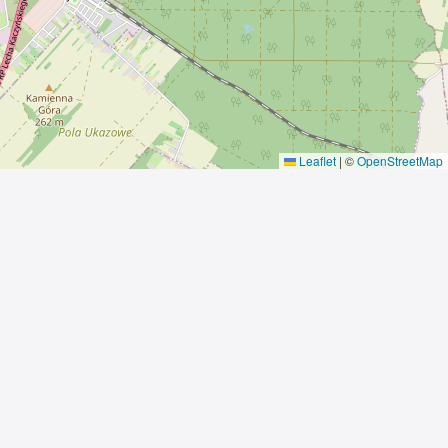
Leaflet
|
©
OpenStreetMap