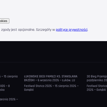
okies
e zgody jest opcjonalne. Szczegóły w
polityce prywatności
.
— 15 sierpnia
ŁUKOWSKIE BIEGI PAMIĘCI KS. STANISŁAWA
30 Bieg Przeła
BRZÓSKI — 6 września 2026 — Łuków, LU
października 20
KIDS — 8
Festiwal Słońca 2026 — 15 sierpnia 2026 —
Festiwal Słońca
lska
Gołąbki
2026 — Gołąbki
rześnia 2026 —