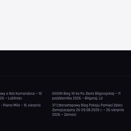
jowy o Nóż Komandosa — 10
XXXVIII Bieg 10-ka Po Ziemi Bilgorajskiej — 11
26 — Lubliniec
października 2026 — Biłgoraj, LU
 - Piwna Mila — 16 sierpnia
37 Czteroetapowy Bieg Pokoju Pamięci Dzieci
Zamojszczyzny 26-29.08.2026 r. — 26 sierpnia
2026 — Zamość