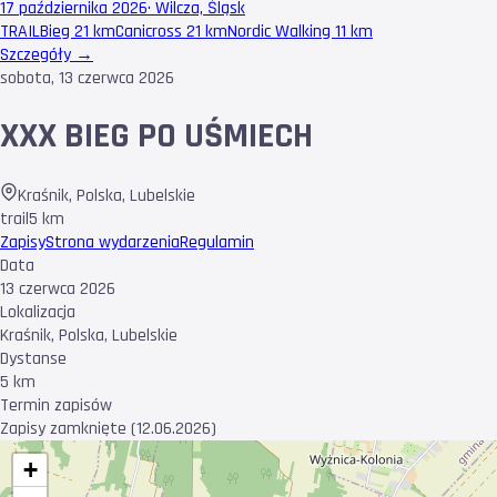
17 października 2026
·
Wilcza, Śląsk
TRAIL
Bieg 21 km
Canicross 21 km
Nordic Walking 11 km
Szczegóły →
sobota, 13 czerwca 2026
XXX BIEG PO UŚMIECH
Kraśnik, Polska
,
Lubelskie
trail
5 km
Zapisy
Strona wydarzenia
Regulamin
Data
13 czerwca 2026
Lokalizacja
Kraśnik, Polska, Lubelskie
Dystanse
5 km
Termin zapisów
Zapisy zamknięte (12.06.2026)
+