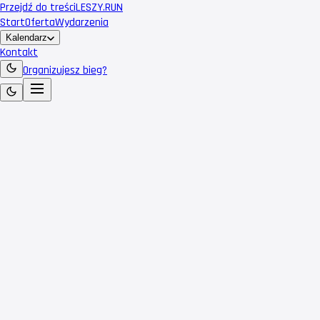
Przejdź do treści
LESZY
.RUN
Start
Oferta
Wydarzenia
Kalendarz
Kontakt
Organizujesz bieg?