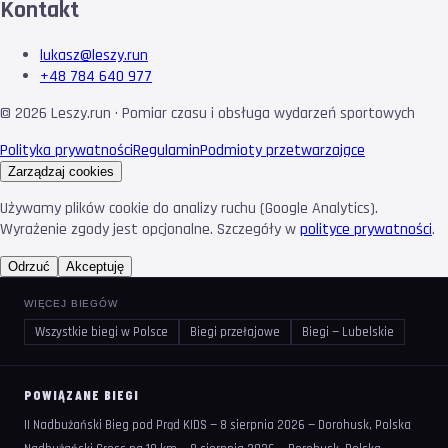
Kontakt
lukasz@leszy.run
+48 784 640 977
©
2026
Leszy.run · Pomiar czasu i obsługa wydarzeń sportowych
Polityka prywatności
Regulamin
Podmioty przetwarzające
Zarządzaj cookies
Używamy plików cookie do analizy ruchu (Google Analytics).
Wyrażenie zgody jest opcjonalne. Szczegóły w
polityce prywatności
.
Odrzuć
Akceptuję
WIĘCEJ BIEGÓW
Wszystkie biegi w Polsce
Biegi przełajowe
Biegi — Lubelskie
POWIĄZANE BIEGI
II Nadbużański Bieg pod Prąd KIDS — 8 sierpnia 2026 — Dorohusk, Polska