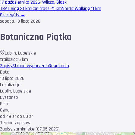
17 października 2026
·
Wilcza, Śląsk
TRAIL
Bieg 21 km
Canicross 21 km
Nordic Walking 11 km
Szczegóły →
sobota, 18 lipca 2026
Botaniczna Piątka
Lublin
,
Lubelskie
trail
dzieci
5 km
Zapisy
Strona wydarzenia
Regulamin
Data
18 lipca 2026
Lokalizacja
Lublin, Lubelskie
Dystanse
5 km
Cena
od 49 zł do 80 zł
Termin zapisów
Zapisy zamknięte (07.05.2026)