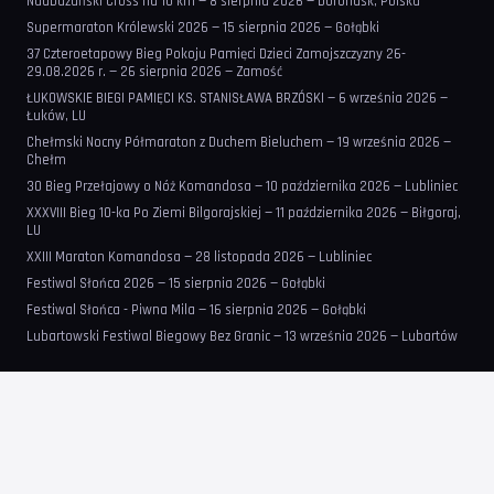
Nadbużański Cross na 10 km — 8 sierpnia 2026 — Dorohusk, Polska
Supermaraton Królewski 2026 — 15 sierpnia 2026 — Gołąbki
37 Czteroetapowy Bieg Pokoju Pamięci Dzieci Zamojszczyzny 26-
29.08.2026 r. — 26 sierpnia 2026 — Zamość
ŁUKOWSKIE BIEGI PAMIĘCI KS. STANISŁAWA BRZÓSKI — 6 września 2026 —
Łuków, LU
Chełmski Nocny Półmaraton z Duchem Bieluchem — 19 września 2026 —
Chełm
30 Bieg Przełajowy o Nóż Komandosa — 10 października 2026 — Lubliniec
XXXVIII Bieg 10-ka Po Ziemi Bilgorajskiej — 11 października 2026 — Biłgoraj,
LU
XXIII Maraton Komandosa — 28 listopada 2026 — Lubliniec
Festiwal Słońca 2026 — 15 sierpnia 2026 — Gołąbki
Festiwal Słońca - Piwna Mila — 16 sierpnia 2026 — Gołąbki
Lubartowski Festiwal Biegowy Bez Granic — 13 września 2026 — Lubartów