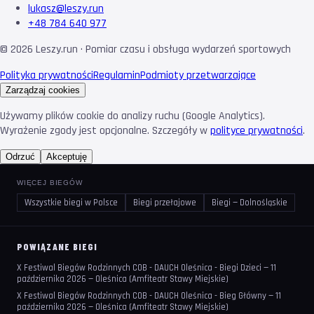
lukasz@leszy.run
+48 784 640 977
©
2026
Leszy.run · Pomiar czasu i obsługa wydarzeń sportowych
Polityka prywatności
Regulamin
Podmioty przetwarzające
Zarządzaj cookies
Używamy plików cookie do analizy ruchu (Google Analytics).
Wyrażenie zgody jest opcjonalne. Szczegóły w
polityce prywatności
.
Odrzuć
Akceptuję
WIĘCEJ BIEGÓW
Wszystkie biegi w Polsce
Biegi przełajowe
Biegi — Dolnośląskie
POWIĄZANE BIEGI
X Festiwal Biegów Rodzinnych COB - DAUCH Oleśnica - Biegi Dzieci — 11
października 2026 — Oleśnica (Amfiteatr Stawy Miejskie)
X Festiwal Biegów Rodzinnych COB - DAUCH Oleśnica - Bieg Główny — 11
października 2026 — Oleśnica (Amfiteatr Stawy Miejskie)