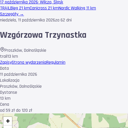
17 października 2026
·
Wilcza, Śląsk
TRAIL
Bieg 21 km
Canicross 21 km
Nordic Walking 11 km
Szczegóły →
niedziela, 11 października 2026
za 62 dni
Wzgórzowa Trzynastka
Proszków
,
Dolnośląskie
trail
13 km
Zapisy
Strona wydarzenia
Regulamin
Data
11 października 2026
Lokalizacja
Proszków, Dolnośląskie
Dystanse
13 km
Cena
od 59 zł do 120 zł
+