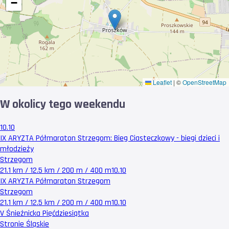
−
Leaflet
|
©
OpenStreetMap
W okolicy tego weekendu
10.10
IX ARYZTA Półmaraton Strzegom: Bieg Ciasteczkowy - biegi dzieci i
młodzieży
Strzegom
21.1 km / 12.5 km / 200 m / 400 m
10.10
IX ARYZTA Półmaraton Strzegom
Strzegom
21.1 km / 12.5 km / 200 m / 400 m
10.10
V Śnieżnicka Pięćdziesiątka
Stronie Śląskie