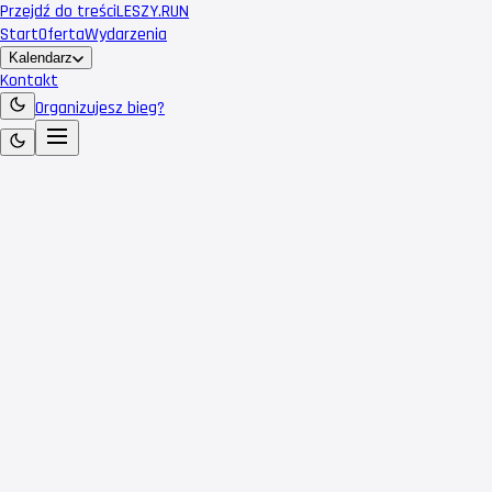
Przejdź do treści
LESZY
.RUN
Start
Oferta
Wydarzenia
Kalendarz
Kontakt
Organizujesz bieg?