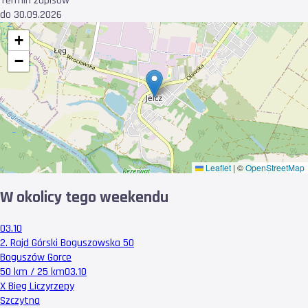
Termin zapisów
do 30.09.2026
+
−
Leaflet
|
©
OpenStreetMap
W okolicy tego weekendu
03.10
2. Rajd Górski Boguszowska 50
Boguszów Gorce
50 km / 25 km
03.10
X Bieg Liczyrzepy
Szczytna