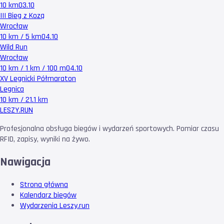
10 km
03.10
III Bieg z Kozą
Wrocław
10 km / 5 km
04.10
Wild Run
Wrocław
10 km / 1 km / 100 m
04.10
XV Legnicki Półmaraton
Legnica
10 km / 21.1 km
LESZY
.RUN
Profesjonalna obsługa biegów i wydarzeń sportowych. Pomiar czasu
RFID, zapisy, wyniki na żywo.
Nawigacja
Strona główna
Kalendarz biegów
Wydarzenia Leszy.run