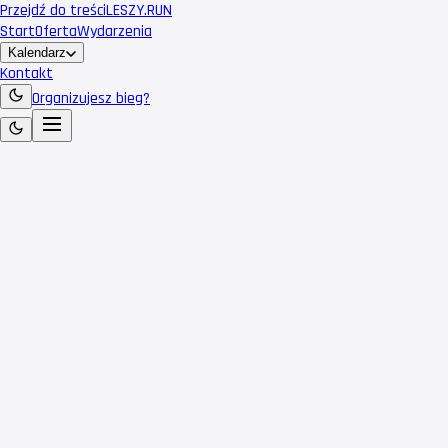
Przejdź do treści
LESZY
.RUN
Start
Oferta
Wydarzenia
Kalendarz
Kontakt
Organizujesz bieg?