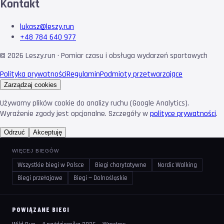
Kontakt
lukasz@leszy.run
+48 784 640 977
©
2026
Leszy.run · Pomiar czasu i obsługa wydarzeń sportowych
Polityka prywatności
Regulamin
Podmioty przetwarzające
Zarządzaj cookies
Używamy plików cookie do analizy ruchu (Google Analytics).
Wyrażenie zgody jest opcjonalne. Szczegóły w
polityce prywatności
.
Odrzuć
Akceptuję
WIĘCEJ BIEGÓW
Wszystkie biegi w Polsce
Biegi charytatywne
Nordic Walking
Biegi przełajowe
Biegi — Dolnośląskie
POWIĄZANE BIEGI