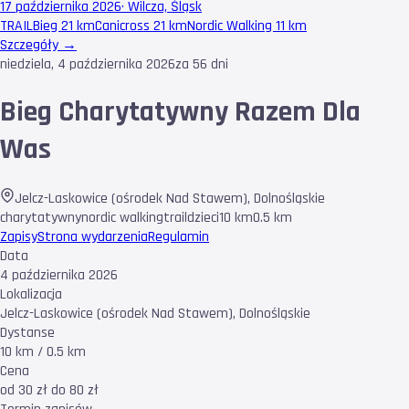
17 października 2026
·
Wilcza, Śląsk
TRAIL
Bieg 21 km
Canicross 21 km
Nordic Walking 11 km
Szczegóły →
niedziela, 4 października 2026
za 56 dni
Bieg Charytatywny Razem Dla
Was
Jelcz-Laskowice (ośrodek Nad Stawem)
,
Dolnośląskie
charytatywny
nordic walking
trail
dzieci
10 km
0.5 km
Zapisy
Strona wydarzenia
Regulamin
Data
4 października 2026
Lokalizacja
Jelcz-Laskowice (ośrodek Nad Stawem), Dolnośląskie
Dystanse
10 km / 0.5 km
Cena
od 30 zł do 80 zł