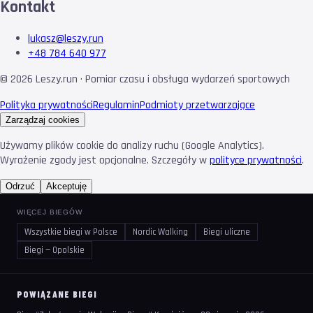
Kontakt
lukasz@leszy.run
+48 784 640 977
©
2026
Leszy.run · Pomiar czasu i obsługa wydarzeń sportowych
Polityka prywatności
Regulamin
Podmioty przetwarzające
Zarządzaj cookies
Używamy plików cookie do analizy ruchu (Google Analytics).
Wyrażenie zgody jest opcjonalne. Szczegóły w
polityce prywatności
.
Odrzuć
Akceptuję
WIĘCEJ BIEGÓW
Wszystkie biegi w Polsce
Nordic Walking
Biegi uliczne
Biegi — Opolskie
POWIĄZANE BIEGI