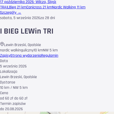
17 października 2026
·
Wilcza, Śląsk
TRAIL
Bieg 21 km
Canicross 21 km
Nordic Walking 11 km
Szczegóły →
sobota, 5 września 2026
za 28 dni
I BIEG LEWin TRI
Lewin Brzeski
,
Opolskie
nordic walking
uliczny
10 km
NW 5 km
Zapisy
Strona wydarzenia
Regulamin
Data
5 września 2026
Lokalizacja
Lewin Brzeski, Opolskie
Dystanse
10 km / NW 5 km
Cena
od 60 zł do 60 zł
Termin zapisów
do 20.08.2026