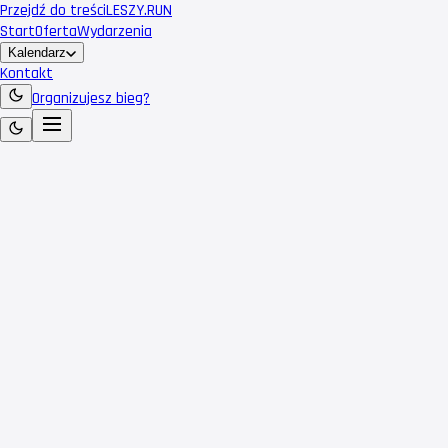
Przejdź do treści
LESZY
.RUN
Start
Oferta
Wydarzenia
Kalendarz
Kontakt
Organizujesz bieg?