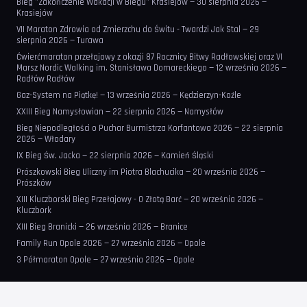
Bieg "Zakończenie Wakacji w Biegu" Krasiejów — 30 sierpnia 2026 —
Krasiejów
VII Maraton Zdrowia od Zmierzchu do Świtu - Twardzi Jak Stal — 29
sierpnia 2026 — Turawa
Ćwierćmaraton przełajowy z okazji 87 Rocznicy Bitwy Radłowskiej oraz VI
Marsz Nordic Walking im. Stanisława Domareckiego — 12 września 2026 —
Radłów Radłów
Gaz-System na Piątkę! — 13 września 2026 — Kędzierzyn-Koźle
XXIII Bieg Namysłowian — 22 sierpnia 2026 — Namysłów
Bieg Niepodległości o Puchar Burmistrza Korfantowa 2026 — 22 sierpnia
2026 — Włodary
IX Bieg Św. Jacka — 22 sierpnia 2026 — Kamień Śląski
Prószkowski Bieg Uliczny im Piotra Blachucika — 20 września 2026 —
Prószków
XIII Kluczborski Bieg Przełajowy - O Złotą Barć — 20 września 2026 —
Kluczbork
XIII Bieg Branicki — 26 września 2026 — Branice
Family Run Opole 2026 — 27 września 2026 — Opole
3 Półmaraton Opole — 27 września 2026 — Opole