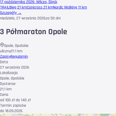
17 października 2026
·
Wilcza, Śląsk
TRAIL
Bieg 21 km
Canicross 21 km
Nordic Walking 11 km
Szczegóły →
niedziela, 27 września 2026
za 50 dni
3 Półmaraton Opole
Opole
,
Opolskie
uliczny
21.1 km
Zapisy
Regulamin
Data
27 września 2026
Lokalizacja
Opole, Opolskie
Dystanse
21.1 km
Cena
od 100 zł do 140 zł
Termin zapisów
do 18.09.2026