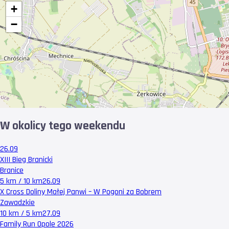
+
−
W okolicy tego weekendu
26.09
XIII Bieg Branicki
Branice
5 km / 10 km
26.09
X Cross Doliny Małej Panwi – W Pogoni za Bobrem
Zawadzkie
10 km / 5 km
27.09
Family Run Opole 2026