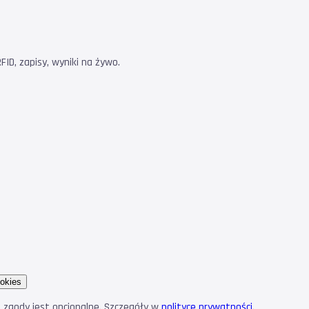
ID, zapisy, wyniki na żywo.
okies
e zgody jest opcjonalne. Szczegóły w
polityce prywatności
.