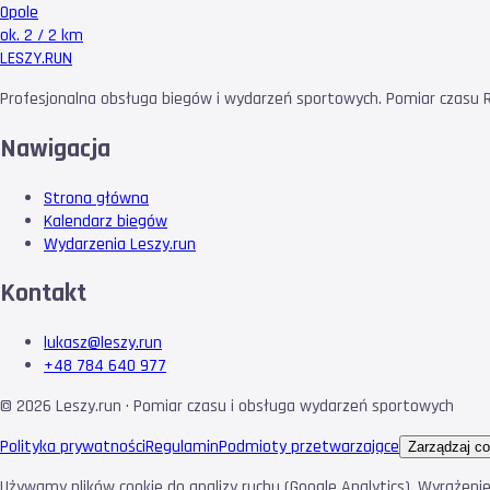
Opole
ok. 2 / 2 km
LESZY
.RUN
Profesjonalna obsługa biegów i wydarzeń sportowych. Pomiar czasu RF
Nawigacja
Strona główna
Kalendarz biegów
Wydarzenia Leszy.run
Kontakt
lukasz@leszy.run
+48 784 640 977
©
2026
Leszy.run · Pomiar czasu i obsługa wydarzeń sportowych
Polityka prywatności
Regulamin
Podmioty przetwarzające
Zarządzaj co
Używamy plików cookie do analizy ruchu (Google Analytics). Wyrażeni