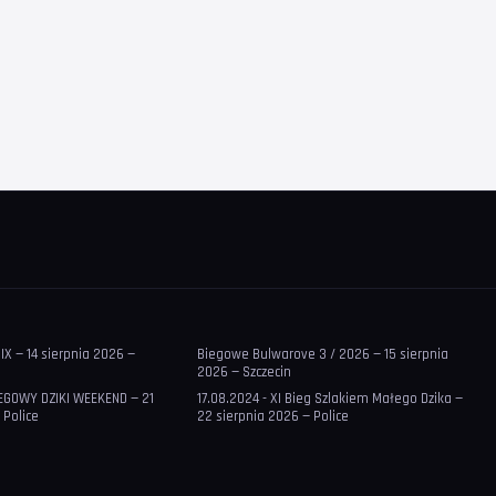
IX — 14 sierpnia 2026 —
Biegowe Bulwarove 3 / 2026 — 15 sierpnia
2026 — Szczecin
IEGOWY DZIKI WEEKEND — 21
17.08.2024 - XI Bieg Szlakiem Małego Dzika —
 Police
22 sierpnia 2026 — Police