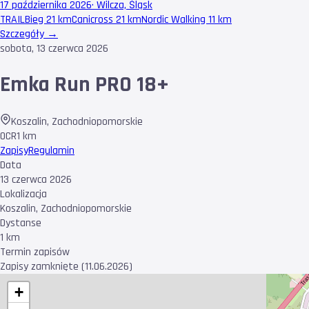
17 października 2026
·
Wilcza, Śląsk
TRAIL
Bieg 21 km
Canicross 21 km
Nordic Walking 11 km
Szczegóły →
sobota, 13 czerwca 2026
Emka Run PRO 18+
Koszalin
,
Zachodniopomorskie
OCR
1 km
Zapisy
Regulamin
Data
13 czerwca 2026
Lokalizacja
Koszalin, Zachodniopomorskie
Dystanse
1 km
Termin zapisów
Zapisy zamknięte (11.06.2026)
+