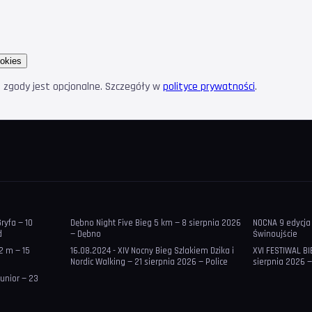
okies
e zgody jest opcjonalne. Szczegóły w
polityce prywatności
.
ryfa — 10
Dębno Night Five Bieg 5 km — 8 sierpnia 2026
NOCNA 9 edycja 
d
— Dębno
Świnoujście
2 m — 15
16.08.2024 - XIV Nocny Bieg Szlakiem Dzika i
XVI FESTIWAL B
Nordic Walking — 21 sierpnia 2026 — Police
sierpnia 2026 —
Junior — 23