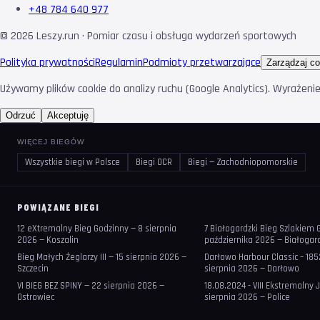
+48 784 640 977
©
2026
Leszy.run · Pomiar czasu i obsługa wydarzeń sportowych
Polityka prywatności
Regulamin
Podmioty przetwarzające
Zarządzaj co
Używamy plików cookie do analizy ruchu (Google Analytics). Wyrażeni
Odrzuć
Akceptuję
WIĘCEJ BIEGÓW
Wszystkie biegi w Polsce
Biegi OCR
Biegi — Zachodniopomorskie
POWIĄZANE BIEGI
12 eXtremalny Bieg Godzinny — 8 sierpnia
7 Białogardzki Bieg Szlakiem G
2026 — Koszalin
października 2026 — Białogar
Bieg Małych Żeglarzy III — 15 sierpnia 2026 —
Darłowo Harbour Classic – 185
Szczecin
sierpnia 2026 — Darłowo
VI BIEG BEZ SPINY — 22 sierpnia 2026 —
18.08.2024 - VIII Ekstremalny 
Ostrowiec
sierpnia 2026 — Police