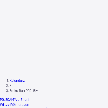
Kalendarz
/
Emka Run PRO 18+
POLECAMY
za 71 dni
Wilczy Półmaraton