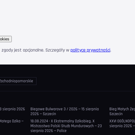
okies
e zgody jest opcjonalne. Szczegóły w
polityce prywatności
.
 Zachodniopomorskie
8 sierpnia 2026
Biegowe Bulwarove 3 / 2026 — 15 sierpnia
Bieg Małych Żegl
2026 — Szczecin
Szczecin
 Małego Dzika —
18.08.2024 - X Ekstremalny Dzikobieg, X
XXVI OGÓLNOPOL
Mistrzostwa Polski Służb Mundurowych — 23
sierpnia 2026 —
sierpnia 2026 — Police