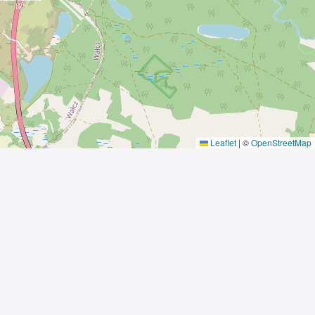
Leaflet
|
©
OpenStreetMap