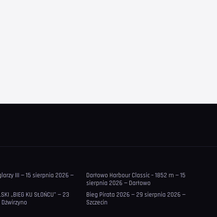
arzy III — 15 sierpnia 2026 —
Darłowo Harbour Classic – 1852 m — 15
sierpnia 2026 — Darłowo
SKI „BIEG KU SŁOŃCU” — 23
Bieg Pirata 2026 — 29 sierpnia 2026 —
 Dźwirzyno
Szczecin