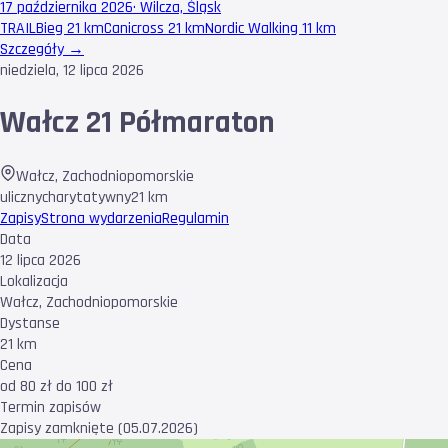
17 października 2026
·
Wilcza, Śląsk
TRAIL
Bieg 21 km
Canicross 21 km
Nordic Walking 11 km
Szczegóły →
niedziela, 12 lipca 2026
Wałcz 21 Półmaraton
Wałcz
,
Zachodniopomorskie
uliczny
charytatywny
21 km
Zapisy
Strona wydarzenia
Regulamin
Data
12 lipca 2026
Lokalizacja
Wałcz, Zachodniopomorskie
Dystanse
21 km
Cena
od 80 zł do 100 zł
Termin zapisów
Zapisy zamknięte (05.07.2026)