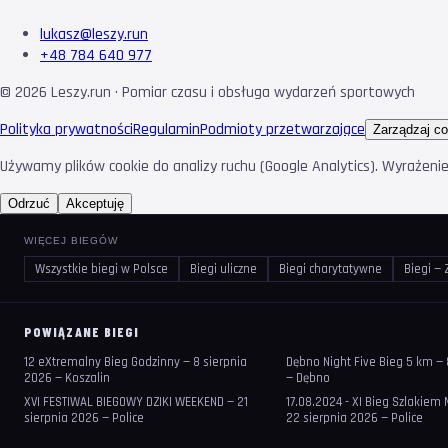
lukasz@leszy.run
+48 784 640 977
©
2026
Leszy.run · Pomiar czasu i obsługa wydarzeń sportowych
Polityka prywatności
Regulamin
Podmioty przetwarzające
Zarządzaj co
Używamy plików cookie do analizy ruchu (Google Analytics). Wyrażeni
Odrzuć
Akceptuję
WIĘCEJ BIEGÓW
Wszystkie biegi w Polsce
Biegi uliczne
Biegi charytatywne
Biegi —
POWIĄZANE BIEGI
12 eXtremalny Bieg Godzinny — 8 sierpnia
Dębno Night Five Bieg 5 km — 
2026 — Koszalin
— Dębno
XVI FESTIWAL BIEGOWY DZIKI WEEKEND — 21
17.08.2024 - XI Bieg Szlakiem
sierpnia 2026 — Police
22 sierpnia 2026 — Police