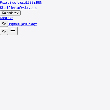
Przejdź do treści
LESZY
.RUN
Start
Oferta
Wydarzenia
Kalendarz
Kontakt
Organizujesz bieg?