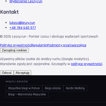
Wydarzenia Leszy.run
Kontakt
lukasz@leszy.run
+48 784 640 977
©
2026
Leszy.run · Pomiar czasu i obsługa wydarzeń sportowych
Polityka prywatności
Regulamin
Podmioty przetwarzające
Zarządzaj cookies
Używamy plików cookie do analizy ruchu (Google Analytics).
Wyrażenie zgody jest opcjonalne. Szczegóły w
polityce prywatności
.
Odrzuć
Akceptuję
WIĘCEJ BIEGÓW
Wszystkie biegi w Polsce
Biegi uliczne
Nordic Walking
Biegi — Warmińsko-Mazurskie