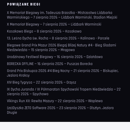
POWIĄZANE BIEGI
X Memoriał Biegowy im. Tadeusza Brzostka - Mistrzostwa Lidzbarka
Warmińskiego — 7 sierpnia 2026 — Lidzbark Warmiński, Stadion Miejski
X Memoriał Biegowy — 7 sierpnia 2026 — Lidzbark Warminski
Kosakowo Biega — 8 sierpnia 2026 — Kosakowo
13. Leśna Dycha św. Rocha — 8 sierpnia 2026 — Kalinowo - Parcele
Biegowe Grand Prix Mazur 2026 Biegaj Bliżej Natury #4 - Bieg Śladami
Niedźwiedzia — 15 sierpnia 2026 — Mrągowo
Urodzinowy Festiwal Biegowy — 16 sierpnia 2026 — Działdowo
BORECKA OFFLINE — 16 sierpnia 2026 — Puszcza Borecka
Grand Prix Biskupca 2026 #4 Bieg Nocny — 21 sierpnia 2026 — Biskupiec,
Jezioro Kraksy
XIV Bieg Tygrysa — 22 sierpnia 2026 — Orzysz
IX Dycha Juranda / IX Półmaraton Spychowski Tropem Niedźwiedzia — 22
sierpnia 2026 — Spychowo
Vikings Run XII: Rewita Mazury — 22 sierpnia 2026 — Waplewo
(za)Dyszka ZETO Software 2026 — 23 sierpnia 2026 — Olsztyn, Jezioro
Długie