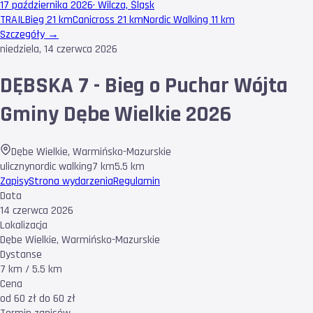
17 października 2026
·
Wilcza, Śląsk
TRAIL
Bieg 21 km
Canicross 21 km
Nordic Walking 11 km
Szczegóły →
niedziela, 14 czerwca 2026
DĘBSKA 7 - Bieg o Puchar Wójta
Gminy Dębe Wielkie 2026
Dębe Wielkie
,
Warmińsko-Mazurskie
uliczny
nordic walking
7 km
5.5 km
Zapisy
Strona wydarzenia
Regulamin
Data
14 czerwca 2026
Lokalizacja
Dębe Wielkie, Warmińsko-Mazurskie
Dystanse
7 km / 5.5 km
Cena
od 60 zł do 60 zł