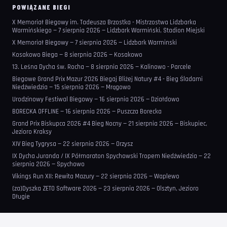
POWIĄZANE BIEGI
X Memoriał Biegowy im. Tadeusza Brzostka - Mistrzostwa Lidzbarka
Warmińskiego — 7 sierpnia 2026 — Lidzbark Warmiński, Stadion Miejski
X Memoriał Biegowy — 7 sierpnia 2026 — Lidzbark Warminski
Kosakowo Biega — 8 sierpnia 2026 — Kosakowo
13. Leśna Dycha św. Rocha — 8 sierpnia 2026 — Kalinowo - Parcele
Biegowe Grand Prix Mazur 2026 Biegaj Bliżej Natury #4 - Bieg Śladami
Niedźwiedzia — 15 sierpnia 2026 — Mrągowo
Urodzinowy Festiwal Biegowy — 16 sierpnia 2026 — Działdowo
BORECKA OFFLINE — 16 sierpnia 2026 — Puszcza Borecka
Grand Prix Biskupca 2026 #4 Bieg Nocny — 21 sierpnia 2026 — Biskupiec,
Jezioro Kraksy
XIV Bieg Tygrysa — 22 sierpnia 2026 — Orzysz
IX Dycha Juranda / IX Półmaraton Spychowski Tropem Niedźwiedzia — 22
sierpnia 2026 — Spychowo
Vikings Run XII: Rewita Mazury — 22 sierpnia 2026 — Waplewo
(za)Dyszka ZETO Software 2026 — 23 sierpnia 2026 — Olsztyn, Jezioro
Długie