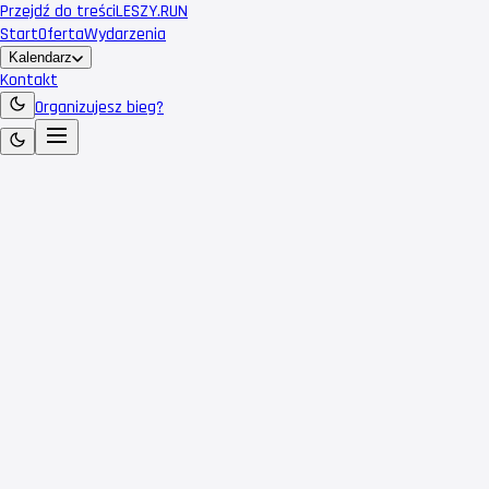
Przejdź do treści
LESZY
.RUN
Start
Oferta
Wydarzenia
Kalendarz
Kontakt
Organizujesz bieg?