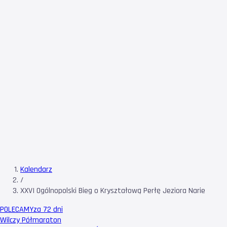
Kalendarz
/
XXVI Ogólnopolski Bieg o Kryształową Perłę Jeziora Narie
POLECAMY
za 72 dni
Wilczy Półmaraton