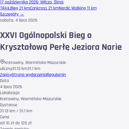
17 października 2026
·
Wilcza, Śląsk
TRAIL
Bieg 21 km
Canicross 21 km
Nordic Walking 11 km
Szczegóły →
sobota, 4 lipca 2026
XXVI Ogólnopolski Bieg o
Kryształową Perłę Jeziora Narie
Kretowiny
,
Warmińsko-Mazurskie
uliczny
31.13 km
31.1 km
Zapisy
Strona wydarzenia
Regulamin
Data
4 lipca 2026
Lokalizacja
Kretowiny, Warmińsko-Mazurskie
Dystanse
31.13 km / 31.1 km
Cena
od 10 zł do 120 zł