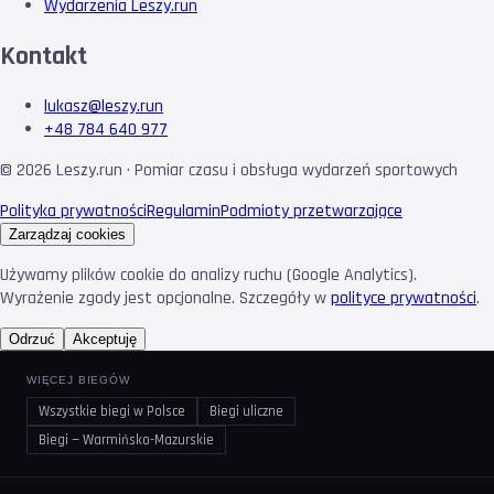
Wydarzenia Leszy.run
Kontakt
lukasz@leszy.run
+48 784 640 977
©
2026
Leszy.run · Pomiar czasu i obsługa wydarzeń sportowych
Polityka prywatności
Regulamin
Podmioty przetwarzające
Zarządzaj cookies
Używamy plików cookie do analizy ruchu (Google Analytics).
Wyrażenie zgody jest opcjonalne. Szczegóły w
polityce prywatności
.
Odrzuć
Akceptuję
WIĘCEJ BIEGÓW
Wszystkie biegi w Polsce
Biegi uliczne
Biegi — Warmińsko-Mazurskie