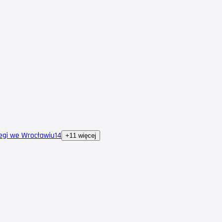
egi we Wrocławiu
14
+11 więcej