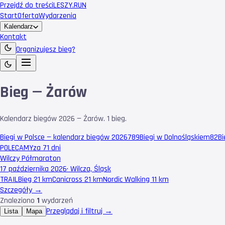
Przejdź do treści
LESZY
.RUN
Start
Oferta
Wydarzenia
Kalendarz
Kontakt
Organizujesz bieg?
Bieg — Żarów
Kalendarz biegów 2026 — Żarów. 1 bieg.
Biegi w Polsce — kalendarz biegów 2026
789
Biegi w Dolnośląskiem
82
Bi
POLECAMY
za 71 dni
Wilczy Półmaraton
17 października 2026
·
Wilcza, Śląsk
TRAIL
Bieg 21 km
Canicross 21 km
Nordic Walking 11 km
Szczegóły →
Znaleziono
1
wydarzeń
Przeglądaj i filtruj →
Lista
Mapa