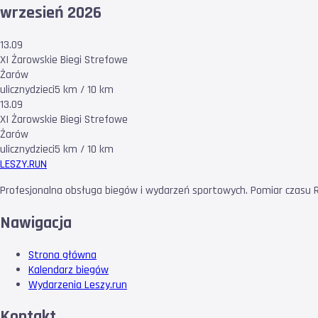
wrzesień 2026
13.09
XI Żarowskie Biegi Strefowe
Żarów
uliczny
dzieci
5 km / 10 km
13.09
XI Żarowskie Biegi Strefowe
Żarów
uliczny
dzieci
5 km / 10 km
LESZY
.RUN
Profesjonalna obsługa biegów i wydarzeń sportowych. Pomiar czasu RF
Nawigacja
Strona główna
Kalendarz biegów
Wydarzenia Leszy.run
Kontakt