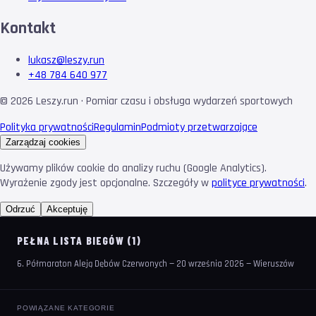
Kontakt
lukasz@leszy.run
+48 784 640 977
©
2026
Leszy.run · Pomiar czasu i obsługa wydarzeń sportowych
Polityka prywatności
Regulamin
Podmioty przetwarzające
Zarządzaj cookies
Używamy plików cookie do analizy ruchu (Google Analytics).
Wyrażenie zgody jest opcjonalne. Szczegóły w
polityce prywatności
.
Odrzuć
Akceptuję
PEŁNA LISTA BIEGÓW (1)
6. Półmaraton Aleją Dębów Czerwonych — 20 września 2026 — Wieruszów
POWIĄZANE KATEGORIE