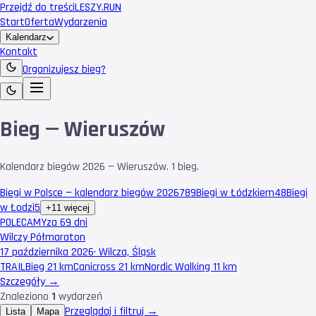
Przejdź do treści
LESZY
.RUN
Start
Oferta
Wydarzenia
Kalendarz
Kontakt
Organizujesz bieg?
Bieg — Wieruszów
Kalendarz biegów 2026 — Wieruszów. 1 bieg.
Biegi w Polsce — kalendarz biegów 2026
789
Biegi w Łódzkiem
48
Biegi
w Łodzi
5
+11 więcej
POLECAMY
za 69 dni
Wilczy Półmaraton
17 października 2026
·
Wilcza, Śląsk
TRAIL
Bieg 21 km
Canicross 21 km
Nordic Walking 11 km
Szczegóły →
Znaleziono
1
wydarzeń
Przeglądaj i filtruj →
Lista
Mapa