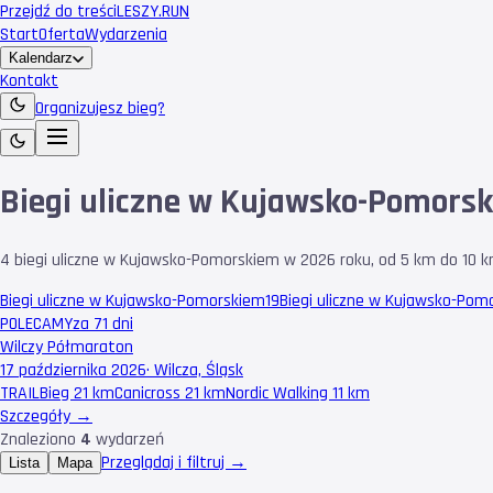
Przejdź do treści
LESZY
.RUN
Start
Oferta
Wydarzenia
Kalendarz
Kontakt
Organizujesz bieg?
Biegi uliczne w Kujawsko-Pomors
4 biegi uliczne w Kujawsko-Pomorskiem w 2026 roku, od 5 km do 10 k
Biegi uliczne w Kujawsko-Pomorskiem
19
Biegi uliczne w Kujawsko-Pom
POLECAMY
za 71 dni
Wilczy Półmaraton
17 października 2026
·
Wilcza, Śląsk
TRAIL
Bieg 21 km
Canicross 21 km
Nordic Walking 11 km
Szczegóły →
Znaleziono
4
wydarzeń
Przeglądaj i filtruj →
Lista
Mapa