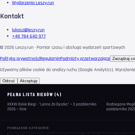
Wydarzenia Leszy.run
Kontakt
lukasz@leszy.run
+48 784 640 977
©
2026
Leszy.run · Pomiar czasu i obsługa wydarzeń sportowych
Polityka prywatności
Regulamin
Podmioty przetwarzające
Zarządzaj co
Używamy plików cookie do analizy ruchu (Google Analytics). Wyrażeni
Odrzuć
Akceptuję
PEŁNA LISTA BIEGÓW (4)
XXXVII Oskie Biegi - "Leśna Za-Dyszka" — 3 października
Rozbiegane Mogiln
2026 — Osie
października 202
POWIĄZANE KATEGORIE