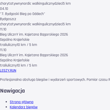
charytatywny
nordic walking
uliczny
dzieci
5 km
04.10
"7. Bydgoski Bieg po Oddech"
Bydgoszcz
charytatywny
nordic walking
uliczny
dzieci
5 km
11.10
Bieg UlicznY im. Kajetana Bągorskiego 2026
Sępólno Krajeńskie
trail
uliczny
10 km / 5 km
11.10
Bieg UlicznY im. Kajetana Bągorskiego 2026
Sępólno Krajeńskie
trail
uliczny
10 km / 5 km
LESZY
.RUN
Profesjonalna obsługa biegów i wydarzeń sportowych. Pomiar czasu RF
Nawigacja
Strona główna
Kalendarz biegów