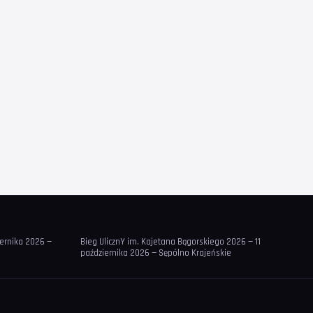
iernika 2026 —
Bieg UlicznY im. Kajetana Bągorskiego 2026 — 11
października 2026 — Sępólno Krajeńskie