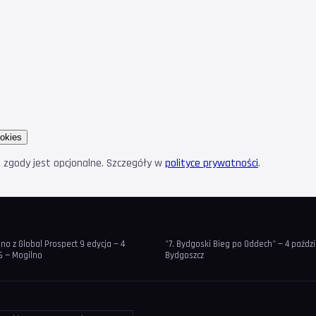
okies
e zgody jest opcjonalne. Szczegóły w
polityce prywatności
.
o z Global Prospect 9 edycja — 4
"7. Bydgoski Bieg po Oddech" — 4 paźdz
6 — Mogilno
Bydgoszcz