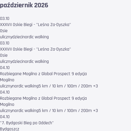
październik 2026
03.10
XXXVII Oskie Biegi - "Leśna Za-Dyszka"
Osie
uliczny
dzieci
nordic walking
03.10
XXXVII Oskie Biegi - "Leśna Za-Dyszka"
Osie
uliczny
dzieci
nordic walking
04.10
Rozbiegane Mogilno z Global Prospect 9 edycja
Mogilno
uliczny
nordic walking
5 km / 10 km / 100m / 200m +3
04.10
Rozbiegane Mogilno z Global Prospect 9 edycja
Mogilno
uliczny
nordic walking
5 km / 10 km / 100m / 200m +3
04.10
"7. Bydgoski Bieg po Oddech"
Bydgoszcz