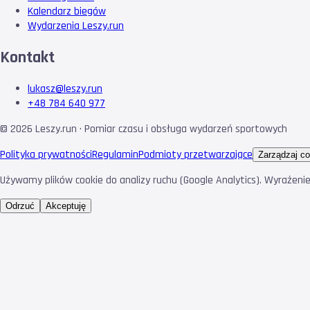
Kalendarz biegów
Wydarzenia Leszy.run
Kontakt
lukasz@leszy.run
+48 784 640 977
©
2026
Leszy.run · Pomiar czasu i obsługa wydarzeń sportowych
Polityka prywatności
Regulamin
Podmioty przetwarzające
Zarządzaj co
Używamy plików cookie do analizy ruchu (Google Analytics). Wyrażeni
Odrzuć
Akceptuję