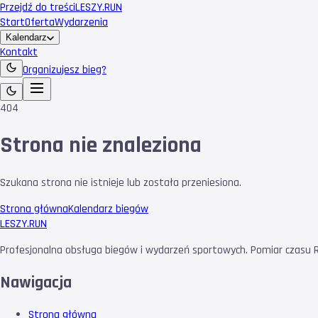
Przejdź do treści
LESZY
.RUN
Start
Oferta
Wydarzenia
Kalendarz
Kontakt
Organizujesz bieg?
404
Strona nie znaleziona
Szukana strona nie istnieje lub została przeniesiona.
Strona główna
Kalendarz biegów
LESZY
.RUN
Profesjonalna obsługa biegów i wydarzeń sportowych. Pomiar czasu RF
Nawigacja
Strona główna