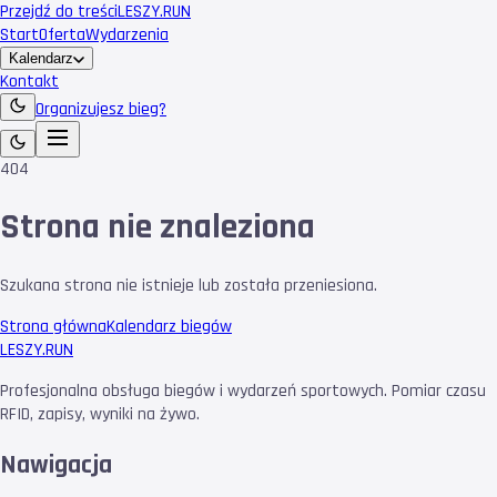
Przejdź do treści
LESZY
.RUN
Start
Oferta
Wydarzenia
Kalendarz
Kontakt
Organizujesz bieg?
404
Strona nie znaleziona
Szukana strona nie istnieje lub została przeniesiona.
Strona główna
Kalendarz biegów
LESZY
.RUN
Profesjonalna obsługa biegów i wydarzeń sportowych. Pomiar czasu
RFID, zapisy, wyniki na żywo.
Nawigacja