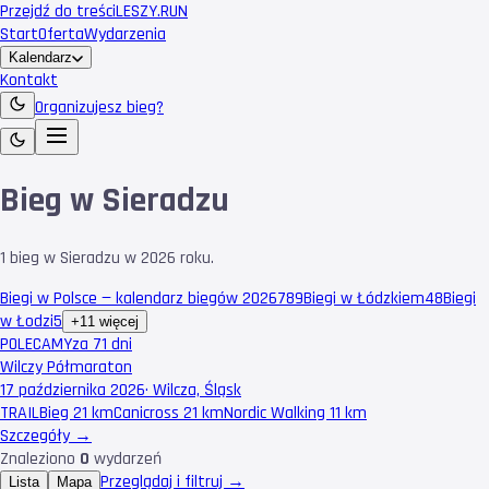
Przejdź do treści
LESZY
.RUN
Start
Oferta
Wydarzenia
Kalendarz
Kontakt
Organizujesz bieg?
Bieg w Sieradzu
1 bieg w Sieradzu w 2026 roku.
Biegi w Polsce — kalendarz biegów 2026
789
Biegi w Łódzkiem
48
Biegi
w Łodzi
5
+11 więcej
POLECAMY
za 71 dni
Wilczy Półmaraton
17 października 2026
·
Wilcza, Śląsk
TRAIL
Bieg 21 km
Canicross 21 km
Nordic Walking 11 km
Szczegóły →
Znaleziono
0
wydarzeń
Przeglądaj i filtruj →
Lista
Mapa