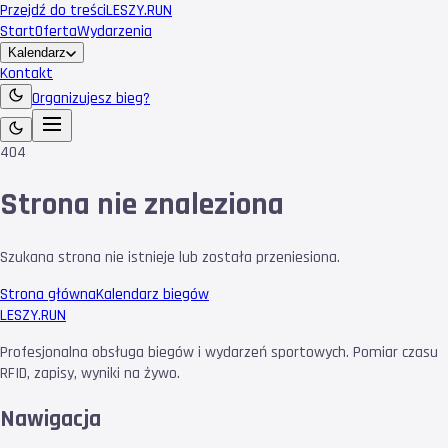
Przejdź do treści
LESZY
.RUN
Start
Oferta
Wydarzenia
Kalendarz
Kontakt
Organizujesz bieg?
404
Strona nie znaleziona
Szukana strona nie istnieje lub została przeniesiona.
Strona główna
Kalendarz biegów
LESZY
.RUN
Profesjonalna obsługa biegów i wydarzeń sportowych. Pomiar czasu
RFID, zapisy, wyniki na żywo.
Nawigacja