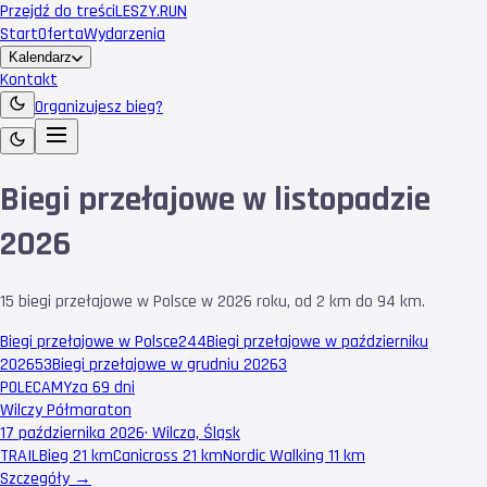
Przejdź do treści
LESZY
.RUN
Start
Oferta
Wydarzenia
Kalendarz
Kontakt
Organizujesz bieg?
Biegi przełajowe w listopadzie
2026
15 biegi przełajowe w Polsce w 2026 roku, od 2 km do 94 km.
Biegi przełajowe w Polsce
244
Biegi przełajowe w październiku
2026
53
Biegi przełajowe w grudniu 2026
3
POLECAMY
za 69 dni
Wilczy Półmaraton
17 października 2026
·
Wilcza, Śląsk
TRAIL
Bieg 21 km
Canicross 21 km
Nordic Walking 11 km
Szczegóły →