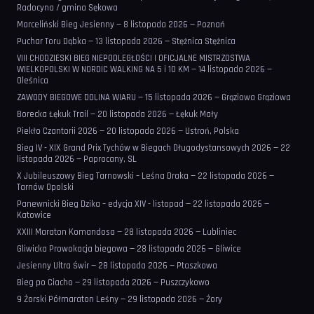
Radocyna / gmina Sękowa
Marceliński Bieg Jesienny — 8 listopada 2026 — Poznań
Puchar Toru Dąbka — 13 listopada 2026 — Stężnica Stężnica
VIII CHODZIESKI BIEG NIEPODLEGŁOŚCI I OFICJALNE MISTRZOSTWA
WIELKOPOLSKI W NORDIC WALKING NA 5 i 10 KM — 14 listopada 2026 —
Oleśnica
ZAWODY BIEGOWE DOLINA WIARU — 15 listopada 2026 — Grąziowa Grąziowa
Borecka Łękuk Trail — 20 listopada 2026 — Łękuk Mały
Piekło Czantorii 2026 — 20 listopada 2026 — Ustroń, Polska
Bieg IV - XIX Grand Prix Tychów w Biegach Długodystansowych 2026 — 22
listopada 2026 — Paprocany, SL
X Jubileuszowy Bieg Tarnowski – Leśna Draka — 22 listopada 2026 —
Tarnów Opolski
Panewnicki Bieg Dzika – edycja XIV - listopad — 22 listopada 2026 —
Katowice
XXIII Maraton Komandosa — 28 listopada 2026 — Lubliniec
Gliwicka Prowokacja biegowa — 28 listopada 2026 — Gliwice
Jesienny Ultra Świr — 28 listopada 2026 — Ptaszkowa
Bieg po Ciacho — 29 listopada 2026 — Puszczykowo
9 Żorski Półmaraton Leśny — 29 listopada 2026 — Żory