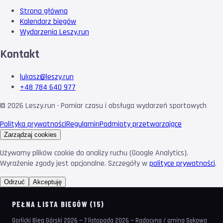
Strona główna
Kalendarz biegów
Wydarzenia Leszy.run
Kontakt
lukasz@leszy.run
+48 784 640 977
©
2026
Leszy.run · Pomiar czasu i obsługa wydarzeń sportowych
Polityka prywatności
Regulamin
Podmioty przetwarzające
Zarządzaj cookies
Używamy plików cookie do analizy ruchu (Google Analytics).
Wyrażenie zgody jest opcjonalne. Szczegóły w
polityce prywatności
.
Odrzuć
Akceptuję
PEŁNA LISTA BIEGÓW (15)
Gorlicki Bieg Górski 2026 — 7 listopada 2026 — Radocyna / gmina Sękowa