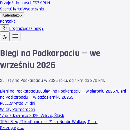
Przejdź do treści
LESZY
.RUN
Start
Oferta
Wydarzenia
Kalendarz
Kontakt
Organizujesz bieg?
Biegi na Podkarpaciu — we
wrześniu 2026
23 listy na Podkarpaciu w 2026 roku, od 1 km do 270 km.
Biegi na Podkarpaciu
36
Biegi na Podkarpaciu — w sierpniu 2026
7
Biegi
na Podkarpaciu — w październiku 2026
3
POLECAMY
za 71 dni
Wilczy Półmaraton
17 października 2026
·
Wilcza, Śląsk
TRAIL
Bieg 21 km
Canicross 21 km
Nordic Walking 11 km
Szczegóły →