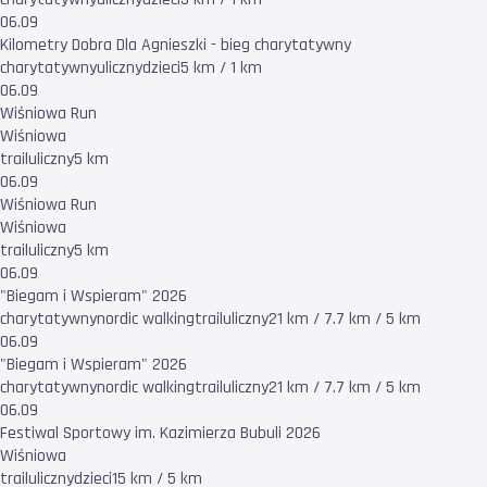
06.09
Kilometry Dobra Dla Agnieszki - bieg charytatywny
charytatywny
uliczny
dzieci
5 km / 1 km
06.09
Wiśniowa Run
Wiśniowa
trail
uliczny
5 km
06.09
Wiśniowa Run
Wiśniowa
trail
uliczny
5 km
06.09
"Biegam i Wspieram" 2026
charytatywny
nordic walking
trail
uliczny
21 km / 7.7 km / 5 km
06.09
"Biegam i Wspieram" 2026
charytatywny
nordic walking
trail
uliczny
21 km / 7.7 km / 5 km
06.09
Festiwal Sportowy im. Kazimierza Bubuli 2026
Wiśniowa
trail
uliczny
dzieci
15 km / 5 km