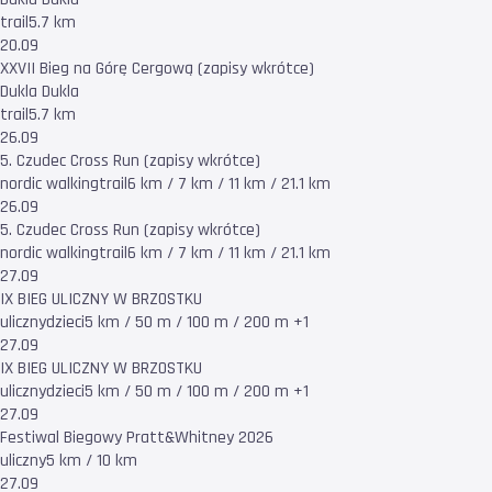
trail
5.7 km
20.09
XXVII Bieg na Górę Cergową (zapisy wkrótce)
Dukla Dukla
trail
5.7 km
26.09
5. Czudec Cross Run (zapisy wkrótce)
nordic walking
trail
6 km / 7 km / 11 km / 21.1 km
26.09
5. Czudec Cross Run (zapisy wkrótce)
nordic walking
trail
6 km / 7 km / 11 km / 21.1 km
27.09
IX BIEG ULICZNY W BRZOSTKU
uliczny
dzieci
5 km / 50 m / 100 m / 200 m +1
27.09
IX BIEG ULICZNY W BRZOSTKU
uliczny
dzieci
5 km / 50 m / 100 m / 200 m +1
27.09
Festiwal Biegowy Pratt&Whitney 2026
uliczny
5 km / 10 km
27.09