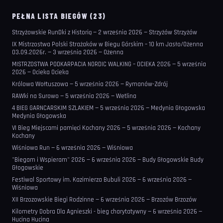
PEŁNA LISTA BIEGÓW (23)
Strzyżowskie RunDki z Historią — 2 września 2026 — Strzyżów Strzyżów
IX Mistrzostwa Polski Strażaków w Biegu Górskim – 10 km Jasło/Ożenna
03.09.2026r. — 3 września 2026 — Ożenna
MISTRZOSTWA PODKARPACIA NORDIC WALKING – OCIEKA 2026 — 5 września
2026 — Ocieka Ocieka
Królowa Wołtuszowa — 5 września 2026 — Rymanów-Zdrój
RAWki na Surowo — 5 września 2026 — Wetlina
4 BIEG GARNCARSKIM SZLAKIEM — 5 września 2026 — Medynia Głogowska
Medynia Głogowska
VI Bieg Miejscami pamięci Kochany 2026 — 5 września 2026 — Kochany
Kochany
Wiśniowa Run — 6 września 2026 — Wiśniowa
"Biegam i Wspieram" 2026 — 6 września 2026 — Budy Głogowskie Budy
Głogowskie
Festiwal Sportowy im. Kazimierza Bubuli 2026 — 6 września 2026 —
Wiśniowa
XII Brzozowskie Biegi Rodzinne — 6 września 2026 — Brzozów Brzozów
Kilometry Dobra Dla Agnieszki - bieg charytatywny — 6 września 2026 —
Hucina Hucina