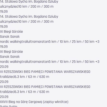
14. Stalowa Dycha im. Bogdana Dziuby
uliczny
dzieci
10 km / 200 m / 300 m
19.09
14. Stalowa Dycha im. Bogdana Dziuby
uliczny
dzieci
10 km / 200 m / 300 m
19.09
IX Biegi Górskie
Sanok Sanok
nordic walking
trail
ultramaraton
5 km / 10 km / 25 km / 50 km +3
19.09
IX Biegi Górskie
Sanok Sanok
nordic walking
trail
ultramaraton
5 km / 10 km / 25 km / 50 km +3
20.09
III RZESZOWSKI BIEG PAMIĘCI POWSTANIA WARSZAWSKIEGO
trail
dzieci
6.3 km / 63 m / 630 m
20.09
III RZESZOWSKI BIEG PAMIĘCI POWSTANIA WARSZAWSKIEGO
trail
dzieci
6.3 km / 63 m / 630 m
20.09
XXVII Bieg na Górę Cergową (zapisy wkrótce)
Dukla Dukla