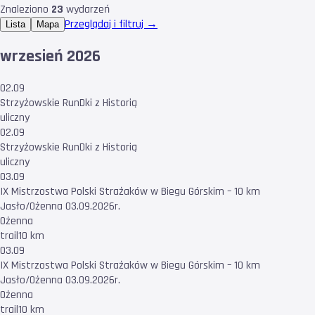
Znaleziono
23
wydarzeń
Przeglądaj i filtruj →
Lista
Mapa
wrzesień 2026
02.09
Strzyżowskie RunDki z Historią
uliczny
02.09
Strzyżowskie RunDki z Historią
uliczny
03.09
IX Mistrzostwa Polski Strażaków w Biegu Górskim – 10 km
Jasło/Ożenna 03.09.2026r.
Ożenna
trail
10 km
03.09
IX Mistrzostwa Polski Strażaków w Biegu Górskim – 10 km
Jasło/Ożenna 03.09.2026r.
Ożenna
trail
10 km