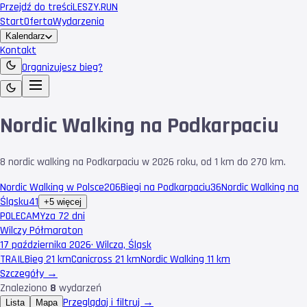
Przejdź do treści
LESZY
.RUN
Start
Oferta
Wydarzenia
Kalendarz
Kontakt
Organizujesz bieg?
Nordic Walking na Podkarpaciu
8 nordic walking na Podkarpaciu w 2026 roku, od 1 km do 270 km.
Nordic Walking w Polsce
206
Biegi na Podkarpaciu
36
Nordic Walking na
Śląsku
41
+5 więcej
POLECAMY
za 72 dni
Wilczy Półmaraton
17 października 2026
·
Wilcza, Śląsk
TRAIL
Bieg 21 km
Canicross 21 km
Nordic Walking 11 km
Szczegóły →
Znaleziono
8
wydarzeń
Przeglądaj i filtruj →
Lista
Mapa