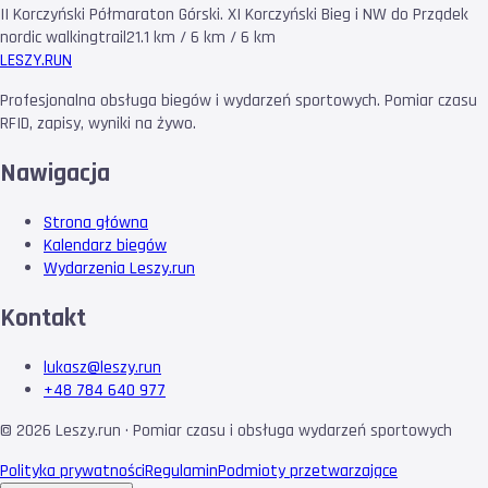
II Korczyński Półmaraton Górski. XI Korczyński Bieg i NW do Prządek
nordic walking
trail
21.1 km / 6 km / 6 km
LESZY
.RUN
Profesjonalna obsługa biegów i wydarzeń sportowych. Pomiar czasu
RFID, zapisy, wyniki na żywo.
Nawigacja
Strona główna
Kalendarz biegów
Wydarzenia Leszy.run
Kontakt
lukasz@leszy.run
+48 784 640 977
©
2026
Leszy.run · Pomiar czasu i obsługa wydarzeń sportowych
Polityka prywatności
Regulamin
Podmioty przetwarzające