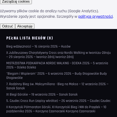
Zarządzaj cookies
Używamy plików cookie do analizy ruchu (Google Analytics).
Wyrażenie zgody jest opcjonalne. Szczegóły w
polityce prywatności
.
Odrzuć
Akceptuję
PEŁNA LISTA BIEGÓW (8)
Bieg wdzięczności — 16 sierpnia 2026 — Husów
X Jubileuszowy Charytatywny Cross oraz Nordic Walking w Iwoniczu-Zdroju
— 29 sierpnia 2026 — Iwonicz-Zdrój Iwonicz-Zdrój
MISTRZOSTWA PODKARPACIA NORDIC WALKING – OCIEKA 2026 — 5 września
2026 — Ocieka Ocieka
"Biegam i Wspieram" 2026 — 6 września 2026 — Budy Głogowskie Budy
Głogowskie
7. Rodzinny Bieg św. Maksymiliana - Bieg na Maksa — 12 września 2026 —
Sanok Sanok
IX Biegi Górskie — 19 września 2026 — Sanok Sanok
5. Czudec Cross Run (zapisy wkrótce) — 26 września 2026 — Czudec Czudec
II Korczyński Półmaraton Górski. XI Korczyński Bieg i NW do Prządek — 10
października 2026 — Korczyna Czarnorzeki Korczyna Czarnorzeki