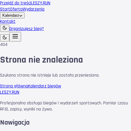
Przejdź do treści
LESZY
.RUN
Start
Oferta
Wydarzenia
Kalendarz
Kontakt
Organizujesz bieg?
404
Strona nie znaleziona
Szukana strona nie istnieje lub została przeniesiona.
Strona główna
Kalendarz biegów
LESZY
.RUN
Profesjonalna obsługa biegów i wydarzeń sportowych. Pomiar czasu
RFID, zapisy, wyniki na żywo.
Nawigacja