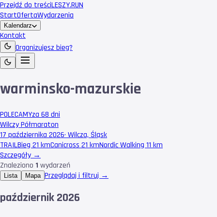
Przejdź do treści
LESZY
.RUN
Start
Oferta
Wydarzenia
Kalendarz
Kontakt
Organizujesz bieg?
warminsko-mazurskie
POLECAMY
za 68 dni
Wilczy Półmaraton
17 października 2026
·
Wilcza, Śląsk
TRAIL
Bieg 21 km
Canicross 21 km
Nordic Walking 11 km
Szczegóły →
Znaleziono
1
wydarzeń
Przeglądaj i filtruj →
Lista
Mapa
październik 2026