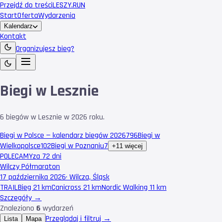
Przejdź do treści
LESZY
.RUN
Start
Oferta
Wydarzenia
Kalendarz
Kontakt
Organizujesz bieg?
Biegi w Lesznie
6 biegów w Lesznie w 2026 roku.
Biegi w Polsce — kalendarz biegów 2026
796
Biegi w
Wielkopolsce
102
Biegi w Poznaniu
7
+11 więcej
POLECAMY
za 72 dni
Wilczy Półmaraton
17 października 2026
·
Wilcza, Śląsk
TRAIL
Bieg 21 km
Canicross 21 km
Nordic Walking 11 km
Szczegóły →
Znaleziono
6
wydarzeń
Przeglądaj i filtruj →
Lista
Mapa