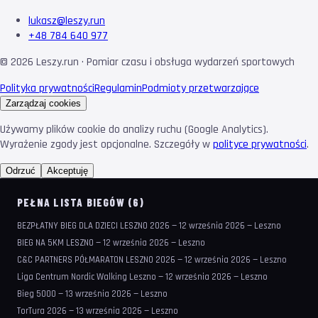
lukasz@leszy.run
+48 784 640 977
©
2026
Leszy.run · Pomiar czasu i obsługa wydarzeń sportowych
Polityka prywatności
Regulamin
Podmioty przetwarzające
Zarządzaj cookies
Używamy plików cookie do analizy ruchu (Google Analytics).
Wyrażenie zgody jest opcjonalne. Szczegóły w
polityce prywatności
.
Odrzuć
Akceptuję
PEŁNA LISTA BIEGÓW (6)
BEZPŁATNY BIEG DLA DZIECI LESZNO 2026 — 12 września 2026 — Leszno
BIEG NA 5KM LESZNO — 12 września 2026 — Leszno
C&C PARTNERS PÓŁMARATON LESZNO 2026 — 12 września 2026 — Leszno
Liga Centrum Nordic Walking Leszno — 12 września 2026 — Leszno
Bieg 5000 — 13 września 2026 — Leszno
TorTura 2026 — 13 września 2026 — Leszno