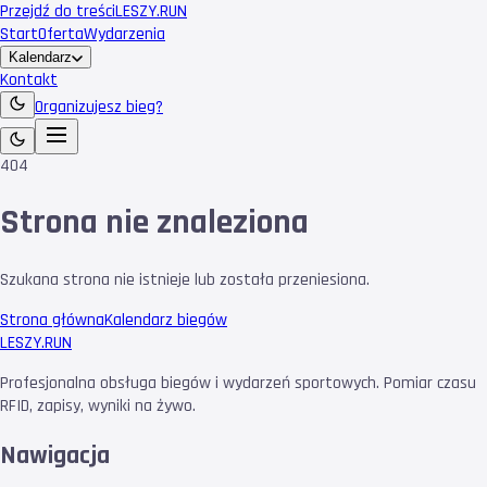
Przejdź do treści
LESZY
.RUN
Start
Oferta
Wydarzenia
Kalendarz
Kontakt
Organizujesz bieg?
404
Strona nie znaleziona
Szukana strona nie istnieje lub została przeniesiona.
Strona główna
Kalendarz biegów
LESZY
.RUN
Profesjonalna obsługa biegów i wydarzeń sportowych. Pomiar czasu
RFID, zapisy, wyniki na żywo.
Nawigacja