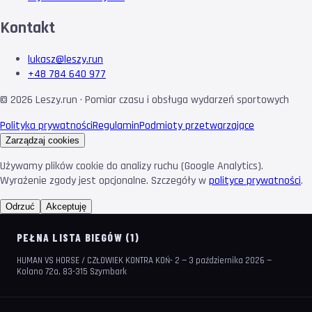
Kontakt
lukasz@leszy.run
+48 784 640 977
©
2026
Leszy.run · Pomiar czasu i obsługa wydarzeń sportowych
Polityka prywatności
Regulamin
Podmioty przetwarzające
Zarządzaj cookies
Używamy plików cookie do analizy ruchu (Google Analytics).
Wyrażenie zgody jest opcjonalne. Szczegóły w
polityce prywatności
.
Odrzuć
Akceptuję
PEŁNA LISTA BIEGÓW (1)
HUMAN VS HORSE / CZŁOWIEK KONTRA KOŃ- 2 — 3 października 2026 —
Kolano 72a, 83-315 Szymbark