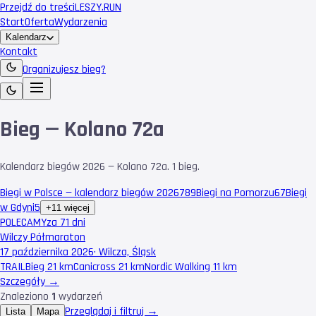
Przejdź do treści
LESZY
.RUN
Start
Oferta
Wydarzenia
Kalendarz
Kontakt
Organizujesz bieg?
Bieg — Kolano 72a
Kalendarz biegów 2026 — Kolano 72a. 1 bieg.
Biegi w Polsce — kalendarz biegów 2026
789
Biegi na Pomorzu
67
Biegi
w Gdyni
5
+11 więcej
POLECAMY
za 71 dni
Wilczy Półmaraton
17 października 2026
·
Wilcza, Śląsk
TRAIL
Bieg 21 km
Canicross 21 km
Nordic Walking 11 km
Szczegóły →
Znaleziono
1
wydarzeń
Przeglądaj i filtruj →
Lista
Mapa