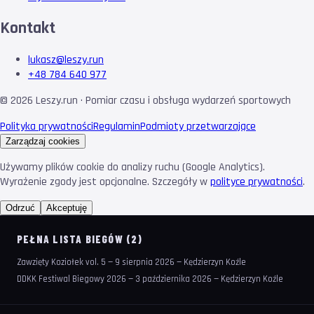
Kontakt
lukasz@leszy.run
+48 784 640 977
©
2026
Leszy.run · Pomiar czasu i obsługa wydarzeń sportowych
Polityka prywatności
Regulamin
Podmioty przetwarzające
Zarządzaj cookies
Używamy plików cookie do analizy ruchu (Google Analytics).
Wyrażenie zgody jest opcjonalne. Szczegóły w
polityce prywatności
.
Odrzuć
Akceptuję
PEŁNA LISTA BIEGÓW (2)
Zawzięty Koziołek vol. 5 — 9 sierpnia 2026 — Kędzierzyn Koźle
DDKK Festiwal Biegowy 2026 — 3 października 2026 — Kędzierzyn Koźle