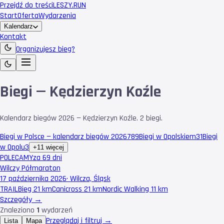
Przejdź do treści
LESZY
.RUN
Start
Oferta
Wydarzenia
Kalendarz
Kontakt
Organizujesz bieg?
Biegi — Kędzierzyn Koźle
Kalendarz biegów 2026 — Kędzierzyn Koźle. 2 biegi.
Biegi w Polsce — kalendarz biegów 2026
789
Biegi w Opolskiem
31
Biegi
w Opolu
3
+11 więcej
POLECAMY
za 69 dni
Wilczy Półmaraton
17 października 2026
·
Wilcza, Śląsk
TRAIL
Bieg 21 km
Canicross 21 km
Nordic Walking 11 km
Szczegóły →
Znaleziono
1
wydarzeń
Przeglądaj i filtruj →
Lista
Mapa