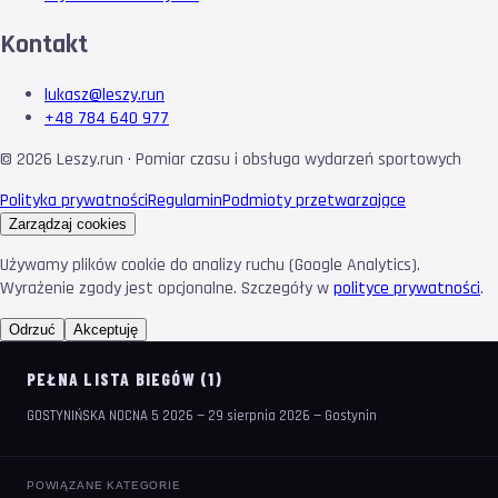
Kontakt
lukasz@leszy.run
+48 784 640 977
©
2026
Leszy.run · Pomiar czasu i obsługa wydarzeń sportowych
Polityka prywatności
Regulamin
Podmioty przetwarzające
Zarządzaj cookies
Używamy plików cookie do analizy ruchu (Google Analytics).
Wyrażenie zgody jest opcjonalne. Szczegóły w
polityce prywatności
.
Odrzuć
Akceptuję
PEŁNA LISTA BIEGÓW (1)
GOSTYNIŃSKA NOCNA 5 2026 — 29 sierpnia 2026 — Gostynin
POWIĄZANE KATEGORIE