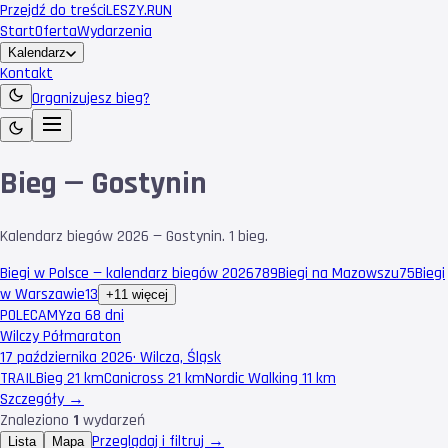
Przejdź do treści
LESZY
.RUN
Start
Oferta
Wydarzenia
Kalendarz
Kontakt
Organizujesz bieg?
Bieg — Gostynin
Kalendarz biegów 2026 — Gostynin. 1 bieg.
Biegi w Polsce — kalendarz biegów 2026
789
Biegi na Mazowszu
75
Biegi
w Warszawie
13
+11 więcej
POLECAMY
za 68 dni
Wilczy Półmaraton
17 października 2026
·
Wilcza, Śląsk
TRAIL
Bieg 21 km
Canicross 21 km
Nordic Walking 11 km
Szczegóły →
Znaleziono
1
wydarzeń
Przeglądaj i filtruj →
Lista
Mapa