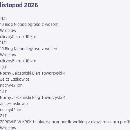
listopad 2026
11.11
10 Bieg Niepodległości z wąsem
Wrocław
uliczny
5 km / 10 km
11.11
10 Bieg Niepodległości z wąsem
Wrocław
uliczny
5 km / 10 km
13.11
Nocny Jelczański Bieg Towarzyski 4
Jelcz-Laskowice
nocny
42 km
13.11
Nocny Jelczański Bieg Towarzyski 4
Jelcz-Laskowice
nocny
42 km
21.11
ZDROWIE W KROKU - bieg/spacer nordic walking z okazji miesiąca pro
Wrocław