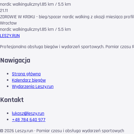
nordic walking
uliczny
1.85 km / 5.5 km
21.11
ZDROWIE W KROKU - bieg/spacer nordic walking z okazji miesiąca pro
Wrocław
nordic walking
uliczny
1.85 km / 5.5 km
LESZY
.RUN
Profesjonalna obsługa biegów i wydarzeń sportowych. Pomiar czasu RF
Nawigacja
Strona główna
Kalendarz biegów
Wydarzenia Leszy.run
Kontakt
lukasz@leszy.run
+48 784 640 977
©
2026
Leszy.run · Pomiar czasu i obsługa wydarzeń sportowych