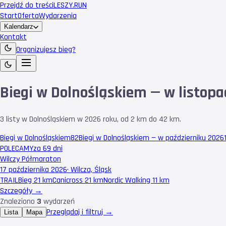
Przejdź do treści
LESZY
.RUN
Start
Oferta
Wydarzenia
Kalendarz
Kontakt
Organizujesz bieg?
Biegi w Dolnośląskiem — w listopa
3 listy w Dolnośląskiem w 2026 roku, od 2 km do 42 km.
Biegi w Dolnośląskiem
82
Biegi w Dolnośląskiem — w październiku 2026
POLECAMY
za 69 dni
Wilczy Półmaraton
17 października 2026
·
Wilcza, Śląsk
TRAIL
Bieg 21 km
Canicross 21 km
Nordic Walking 11 km
Szczegóły →
Znaleziono
3
wydarzeń
Przeglądaj i filtruj →
Lista
Mapa