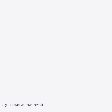
filaktyki nowotworów męskich