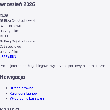
wrzesień 2026
13.09
16 Bieg Częstochowski
Częstochowa
uliczny
10 km
13.09
16 Bieg Częstochowski
Częstochowa
uliczny
10 km
LESZY
.RUN
Profesjonalna obsługa biegów i wydarzeń sportowych. Pomiar czasu RF
Nawigacja
Strona główna
Kalendarz biegów
Wydarzenia Leszy.run
Kontakt