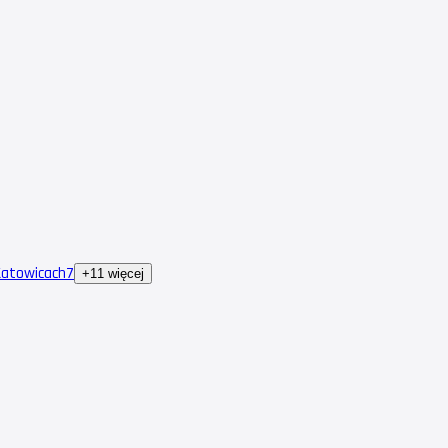
Katowicach
7
+11 więcej