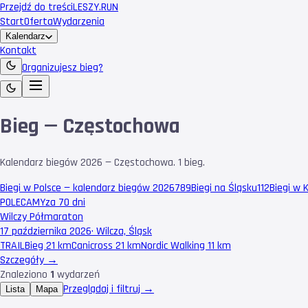
Przejdź do treści
LESZY
.RUN
Start
Oferta
Wydarzenia
Kalendarz
Kontakt
Organizujesz bieg?
Bieg — Częstochowa
Kalendarz biegów 2026 — Częstochowa. 1 bieg.
Biegi w Polsce — kalendarz biegów 2026
789
Biegi na Śląsku
112
Biegi w 
POLECAMY
za 70 dni
Wilczy Półmaraton
17 października 2026
·
Wilcza, Śląsk
TRAIL
Bieg 21 km
Canicross 21 km
Nordic Walking 11 km
Szczegóły →
Znaleziono
1
wydarzeń
Przeglądaj i filtruj →
Lista
Mapa