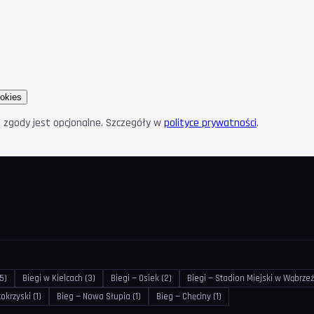
okies
e zgody jest opcjonalne. Szczegóły w
polityce prywatności
.
5)
Biegi w Kielcach (3)
Biegi — Osiek (2)
Biegi — Stadion Miejski w Wąbrzeźn
okrzyski (1)
Bieg — Nowa Słupia (1)
Bieg — Chęciny (1)