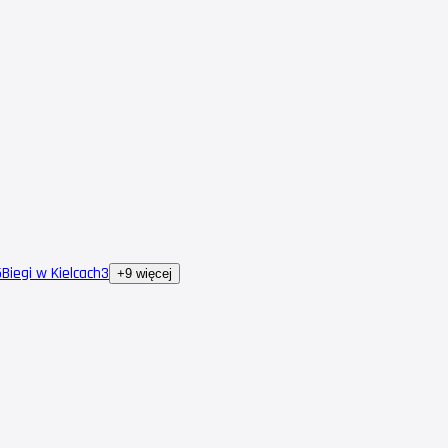
5
Biegi w Kielcach
3
+9 więcej