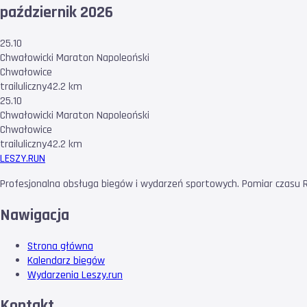
październik 2026
25.10
Chwałowicki Maraton Napoleoński
Chwałowice
trail
uliczny
42.2 km
25.10
Chwałowicki Maraton Napoleoński
Chwałowice
trail
uliczny
42.2 km
LESZY
.RUN
Profesjonalna obsługa biegów i wydarzeń sportowych. Pomiar czasu RF
Nawigacja
Strona główna
Kalendarz biegów
Wydarzenia Leszy.run
Kontakt