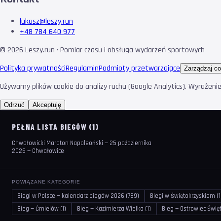
lukasz@leszy.run
+48 784 640 977
©
2026
Leszy.run · Pomiar czasu i obsługa wydarzeń sportowych
Polityka prywatności
Regulamin
Podmioty przetwarzające
Zarządzaj co
Używamy plików cookie do analizy ruchu (Google Analytics). Wyrażeni
Odrzuć
Akceptuję
PEŁNA LISTA BIEGÓW (1)
Chwałowicki Maraton Napoleoński — 25 października
2026 — Chwałowice
POWIĄZANE KATEGORIE
Biegi w Polsce — kalendarz biegów 2026 (789)
Biegi w Świętokrzyskiem (1
Bieg — Ćmielów (1)
Bieg — Kazimierza Wielka (1)
Bieg — Ostrowiec Święt