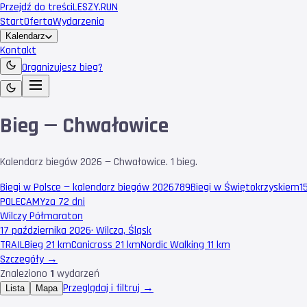
Przejdź do treści
LESZY
.RUN
Start
Oferta
Wydarzenia
Kalendarz
Kontakt
Organizujesz bieg?
Bieg — Chwałowice
Kalendarz biegów 2026 — Chwałowice. 1 bieg.
Biegi w Polsce — kalendarz biegów 2026
789
Biegi w Świętokrzyskiem
1
POLECAMY
za 72 dni
Wilczy Półmaraton
17 października 2026
·
Wilcza, Śląsk
TRAIL
Bieg 21 km
Canicross 21 km
Nordic Walking 11 km
Szczegóły →
Znaleziono
1
wydarzeń
Przeglądaj i filtruj →
Lista
Mapa