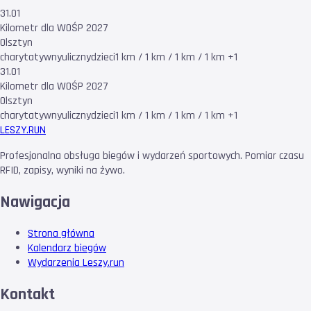
31.01
Kilometr dla WOŚP 2027
Olsztyn
charytatywny
uliczny
dzieci
1 km / 1 km / 1 km / 1 km +1
31.01
Kilometr dla WOŚP 2027
Olsztyn
charytatywny
uliczny
dzieci
1 km / 1 km / 1 km / 1 km +1
LESZY
.RUN
Profesjonalna obsługa biegów i wydarzeń sportowych. Pomiar czasu
RFID, zapisy, wyniki na żywo.
Nawigacja
Strona główna
Kalendarz biegów
Wydarzenia Leszy.run
Kontakt