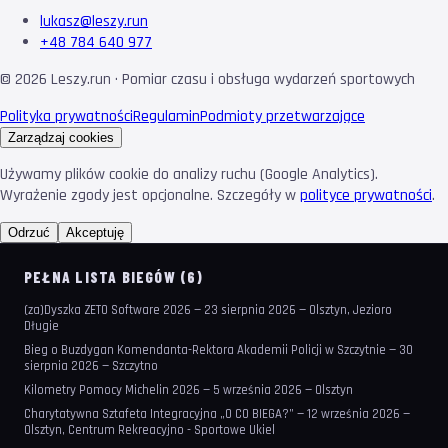
lukasz@leszy.run
+48 784 640 977
©
2026
Leszy.run · Pomiar czasu i obsługa wydarzeń sportowych
Polityka prywatności
Regulamin
Podmioty przetwarzające
Zarządzaj cookies
Używamy plików cookie do analizy ruchu (Google Analytics).
Wyrażenie zgody jest opcjonalne. Szczegóły w
polityce prywatności
.
Odrzuć
Akceptuję
PEŁNA LISTA BIEGÓW (6)
(za)Dyszka ZETO Software 2026 — 23 sierpnia 2026 — Olsztyn, Jezioro
Długie
Bieg o Buzdygan Komendanta-Rektora Akademii Policji w Szczytnie — 30
sierpnia 2026 — Szczytno
Kilometry Pomocy Michelin 2026 — 5 września 2026 — Olsztyn
Charytatywna Sztafeta Integracyjna „O CO BIEGA?” — 12 września 2026 —
Olsztyn, Centrum Rekreacyjno - Sportowe Ukiel