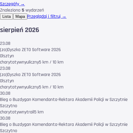
Szczegóły →
Znaleziono
5
wydarzeń
Przeglądaj i filtruj →
Lista
Mapa
sierpień 2026
23.08
(za)Dyszka ZETO Software 2026
Olsztyn
charytatywny
uliczny
5 km / 10 km
23.08
(za)Dyszka ZETO Software 2026
Olsztyn
charytatywny
uliczny
5 km / 10 km
30.08
Bieg o Buzdygan Komendanta-Rektora Akademii Policji w Szczytnie
Szczytno
charytatywny
trail
5 km
30.08
Bieg o Buzdygan Komendanta-Rektora Akademii Policji w Szczytnie
Szczytno