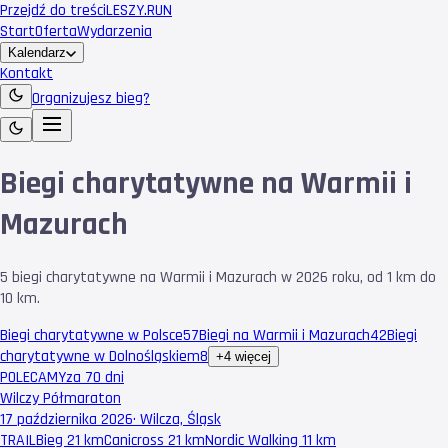
Przejdź do treści
LESZY
.RUN
Start
Oferta
Wydarzenia
Kalendarz
Kontakt
Organizujesz bieg?
Biegi charytatywne na Warmii i
Mazurach
5 biegi charytatywne na Warmii i Mazurach w 2026 roku, od 1 km do
10 km.
Biegi charytatywne w Polsce
57
Biegi na Warmii i Mazurach
42
Biegi
charytatywne w Dolnośląskiem
8
+4 więcej
POLECAMY
za 70 dni
Wilczy Półmaraton
17 października 2026
·
Wilcza, Śląsk
TRAIL
Bieg 21 km
Canicross 21 km
Nordic Walking 11 km